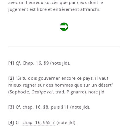
avec un heureux succès que par ceux dont le
jugement est libre et entièrement affranchi.
1
[
]
Cf.
Chap. 16, §9
(note jld).
2
[
]
"Si tu dois gouverner encore ce pays, il vaut
mieux régner sur des hommes que sur un désert"
(Sophocle,
Oedipe roi
, trad. Pignarre). note jld
3
[
]
Cf.
chap. 16, §8
, puis
§11
(note jld).
4
[
]
Cf.
chap. 16, §§5-7
(note jld).