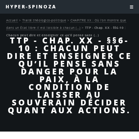
HYPER-SPINOZA
Accueil
>
Traité théologico-politique
>
CHAPITRE XX : Où l’on montre que
dans un État libre il est loisible à chacun (…)
>
TTP - Chap. XX - §§6-10 :
Chacun peut dire et enseigner ce qu’il pense sans (…)
TTP - CHAP. XX - §§6-
10 : CHACUN PEUT
DIRE ET ENSEIGNER CE
QU’IL PENSE SANS
DANGER POUR LA
PAIX, À LA
CONDITION DE
LAISSER AU
SOUVERAIN DÉCIDER
QUANT AUX ACTIONS.