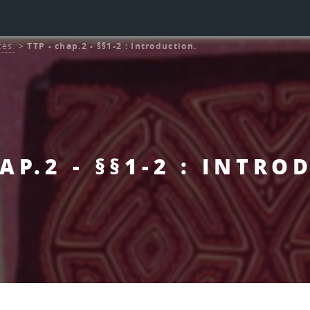
tes.
>
TTP - chap.2 - §§1-2 : Introduction.
AP.2 - §§1-2 : INTR