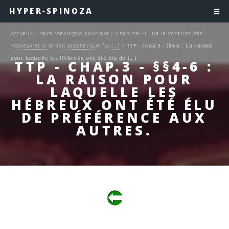
HYPER-SPINOZA
Accueil
>
Traité théologico-politique
>
Chapitre III : De la vocation des
Hébreux et si le don prophétique fut (…)
>
TTP - chap.3 - §§4-6 : La raison
pour laquelle les Hébreux ont été élu de (…)
TTP - CHAP.3 - §§4-6 :
LA RAISON POUR
LAQUELLE LES
HÉBREUX ONT ÉTÉ ÉLU
DE PRÉFÉRENCE AUX
AUTRES.