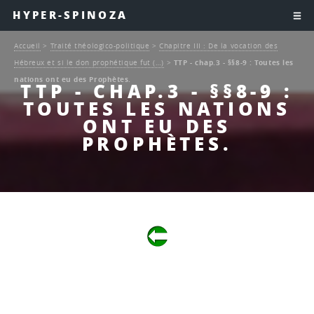
HYPER-SPINOZA
Accueil
>
Traité théologico-politique
>
Chapitre III : De la vocation des
Hébreux et si le don prophétique fut (…)
>
TTP - chap.3 - §§8-9 : Toutes les
nations ont eu des Prophètes.
TTP - CHAP.3 - §§8-9 :
TOUTES LES NATIONS
ONT EU DES
PROPHÈTES.