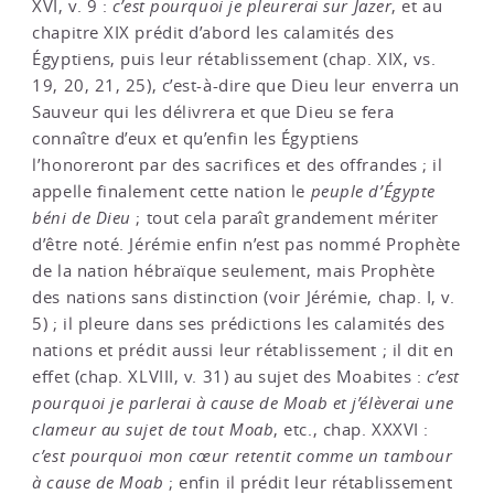
XVI, v. 9 :
c’est pourquoi je pleurerai sur Jazer
, et au
chapitre XIX prédit d’abord les calamités des
Égyptiens, puis leur rétablissement (chap. XIX, vs.
19, 20, 21, 25), c’est-à-dire que Dieu leur enverra un
Sauveur qui les délivrera et que Dieu se fera
connaître d’eux et qu’enfin les Égyptiens
l’honoreront par des sacrifices et des offrandes ; il
appelle finalement cette nation le
peuple d’Égypte
béni de Dieu
; tout cela paraît grandement mériter
d’être noté. Jérémie enfin n’est pas nommé Prophète
de la nation hébraïque seulement, mais Prophète
des nations sans distinction (voir Jérémie, chap. I, v.
5) ; il pleure dans ses prédictions les calamités des
nations et prédit aussi leur rétablissement ; il dit en
effet (chap. XLVIII, v. 31) au sujet des Moabites :
c’est
pourquoi je parlerai à cause de Moab et j’élèverai une
clameur au sujet de tout Moab
, etc., chap. XXXVI :
c’est pourquoi mon cœur retentit comme un tambour
à cause de Moab
; enfin il prédit leur rétablissement