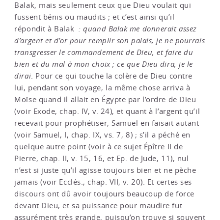
Balak, mais seulement ceux que Dieu voulait qui
fussent bénis ou maudits ; et c’est ainsi qu’il
répondit à Balak
: quand Balak me donnerait assez
d’argent et d’or pour remplir son palais, je ne pourrais
transgresser le commandement de Dieu, et faire du
bien et du mal à mon choix ; ce que Dieu dira, je le
dirai
. Pour ce qui touche la colère de Dieu contre
lui, pendant son voyage, la même chose arriva à
Moïse quand il allait en Égypte par l’ordre de Dieu
(voir Exode, chap. IV, v. 24), et quant à l’argent qu’il
recevait pour prophétiser, Samuel en faisait autant
(voir Samuel, I, chap. IX, vs. 7, 8) ; s’il a péché en
quelque autre point (voir à ce sujet Épître II de
Pierre, chap. II, v. 15, 16, et Ep. de Jude, 11), nul
n’est si juste qu’il agisse toujours bien et ne pèche
jamais (voir Ecclés., chap. VII, v. 20). Et certes ses
discours ont dû avoir toujours beaucoup de force
devant Dieu, et sa puissance pour maudire fut
assurément très grande, puisqu’on trouve si souvent