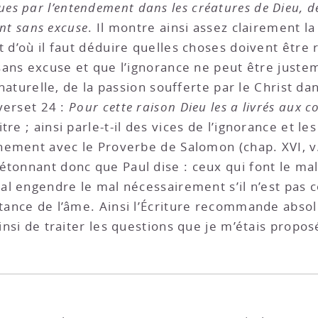
s par l’entendement dans les créatures de Dieu, de
sont sans excuse
. Il montre ainsi assez clairement la
t d’où il faut déduire quelles choses doivent être 
 sans excuse et que l’ignorance ne peut être justem
urnaturelle, de la passion soufferte par le Christ da
 verset 24 :
Pour cette raison Dieu les a livrés aux
pitre ; ainsi parle-t-il des vices de l’ignorance et l
inement avec le Proverbe de Salomon (chap. XVI, v.
’étonnant donc que Paul dise : ceux qui font le ma
mal engendre le mal nécessairement s’il n’est pas 
stance de l’âme. Ainsi l’Écriture recommande abso
ainsi de traiter les questions que je m’étais propo