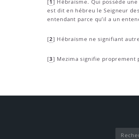
1
[
]
Hébraïsme. Qui possède une ch
est dit en hébreu le Seigneur de
entendant parce qu’il a un enten
2
[
]
Hébraïsme ne signifiant autre
3
[
]
Mezima signifie proprement pe