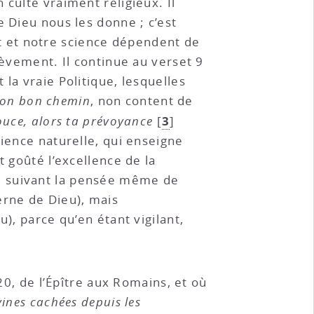
culte vraiment religieux. Il
e Dieu nous les donne ; c’est
 et notre science dépendent de
hèvement. Il continue au verset 9
la vraie Politique, lesquelles
ton bon chemin
, non content de
3
ouce, alors ta prévoyance
[
]
cience naturelle, qui enseigne
t goûté l’excellence de la
rel, suivant la pensée même de
erne de Dieu), mais
), parce qu’en étant vigilant,
20, de l’Épître aux Romains, et où
vines cachées depuis les