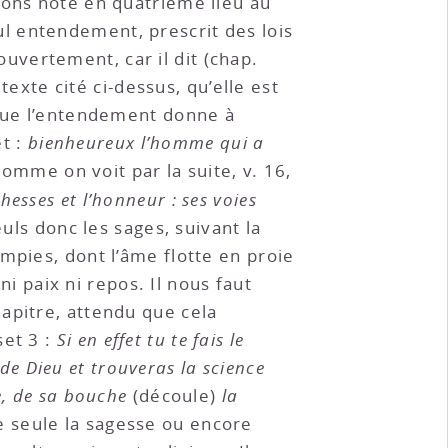
vons noté en quatrième lieu au
seul entendement, prescrit des lois
vertement, car il dit (chap.
 texte cité ci-dessus, qu’elle est
 que l’entendement donne à
et :
bienheureux l’homme qui a
comme on voit par la suite, v. 16,
hesses et l’honneur : ses voies
euls donc les sages, suivant la
mpies, dont l’âme flotte en proie
ni paix ni repos. Il nous faut
apitre, attendu que cela
set 3 :
Si en effet tu te fais le
 de Dieu et trouveras la science
e, de sa bouche
(découle)
la
e seule la sagesse ou encore