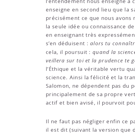
l’entendement nous enseigne à cra
enseigne en second lieu que la s
précisément ce que nous avons m
la seule idée ou connaissance de 
en enseignant très expressément q
s’en déduisent :
alors tu connaîtr
cela, il poursuit :
quand la scienc
veillera sur toi et la prudence te 
l’Éthique et la véritable vertu q
science. Ainsi la félicité et la t
Salomon, ne dépendent pas du pou
principalement de sa propre vertu
actif et bien avisé, il pourvoit 
Il ne faut pas négliger enfin ce 
il est dit (suivant la version qu