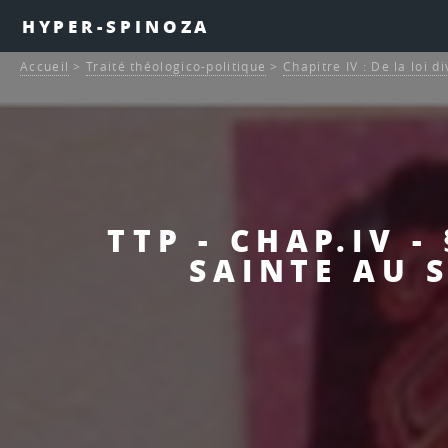
HYPER-SPINOZA
Accueil
>
Traité théologico-politique
>
Chapitre IV : De la loi di
TTP - CHAP.IV -
SAINTE AU S