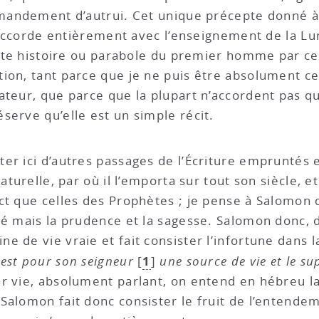
ommandement d’autrui. Cet unique précepte donné
s’accorde entièrement avec l’enseignement de la Lum
cette histoire ou parabole du premier homme par ce
ion, tant parce que je ne puis être absolument c
ateur, que parce que la plupart n’accordent pas qu
serve qu’elle est un simple récit.
ter ici d’autres passages de l’Écriture empruntés 
aturelle, par où il l’emporta sur tout son siècle, 
ct que celles des Prophètes ; je pense à Salomon d
té mais la prudence et la sagesse. Salomon donc, 
 de vie vraie et fait consister l’infortune dans la
1
est pour son seigneur
[
]
une source de vie et le sup
par vie, absolument parlant, on entend en hébreu l
alomon fait donc consister le fruit de l’entendeme