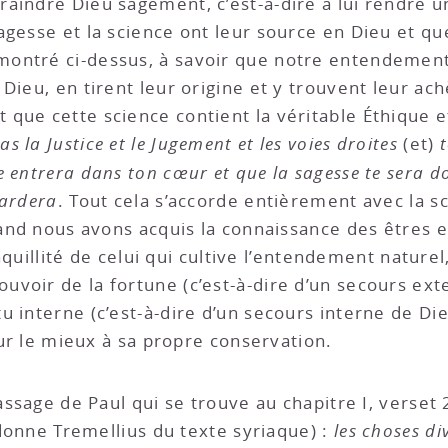
indre Dieu sagement, c’est-à-dire à lui rendre un 
agesse et la science ont leur source en Dieu et qu
ontré ci-dessus, à savoir que notre entendement
Dieu, en tirent leur origine et y trouvent leur ac
ue cette science contient la véritable Éthique et 
as la Justice et le Jugement et les voies droites
(et)
e entrera dans ton cœur et que la sagesse te sera d
gardera
. Tout cela s’accorde entièrement avec la s
uand nous avons acquis la connaissance des êtres e
ranquillité de celui qui cultive l’entendement natu
voir de la fortune (c’est-à-dire d’un secours ext
 interne (c’est-à-dire d’un secours interne de Dieu
pour le mieux à sa propre conservation.
passage de Paul qui se trouve au chapitre I, verset 
e donne Tremellius du texte syriaque) :
les choses di