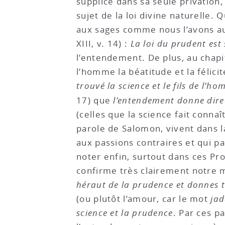
supplice dans sa seule privation
sujet de la loi divine naturelle. 
aux sages comme nous l’avons au
XIII, v. 14) :
La loi du prudent est 
l’entendement. De plus, au chapi
l’homme la béatitude et la félicité
trouvé la science et le fils de l’h
17) que
l’entendement donne dire
(celles que la science fait connaî
parole de Salomon, vivent dans l
aux passions contraires et qui par
noter enfin, surtout dans ces Pr
confirme très clairement notre m
héraut de la prudence et donnes ta 
(ou plutôt l’amour, car le mot
ja
science et la prudence
. Par ces p