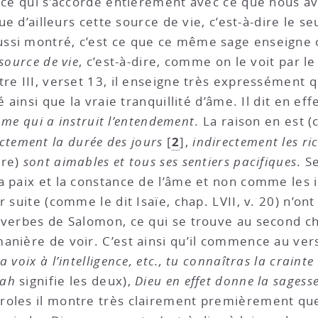
, ce qui s’accorde entièrement avec ce que nous a
Que d’ailleurs cette source de vie, c’est-à-dire le 
ssi montré, c’est ce que ce même sage enseigne ou
source de vie
, c’est-à-dire, comme on le voit par le
tre III, verset 13, il enseigne très expressément
 ainsi que la vraie tranquillité d’âme. Il dit en eff
omme qui a instruit l’entendement
. La raison en est (
2
ctement la durée des jours
[
]
,
indirectement les ric
tre)
sont aimables et tous ses sentiers pacifiques
. S
a paix et la constance de l’âme et non comme les i
 suite (comme le dit Isaïe, chap. LVII, v. 20) n’ont 
overbes de Salomon, ce qui se trouve au second ch
anière de voir. C’est ainsi qu’il commence au ver
voix à l’intelligence, etc., tu connaîtras la crainte
dah
signifie les deux),
Dieu en effet donne la sagess
aroles il montre très clairement premièrement qu