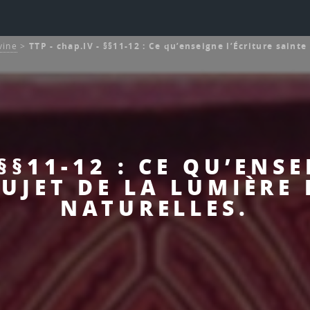
vine
>
TTP - chap.IV - §§11-12 : Ce qu’enseigne l’Écriture sainte
 §§11-12 : CE QU’ENS
UJET DE LA LUMIÈRE 
NATURELLES.