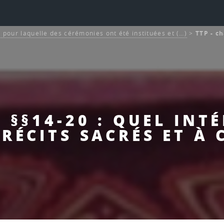
n pour laquelle des cérémonies ont été instituées et (…)
>
TTP - ch
- §§14-20 : QUEL INTÉ
RÉCITS SACRÉS ET À 