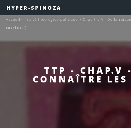
HYPER-SPINOZA
Accueil
>
Traité théologico-politique
>
Chapitre V : De la raiso
sacrés (…)
TTP - CHAP.V 
CONNAÎTRE LES 