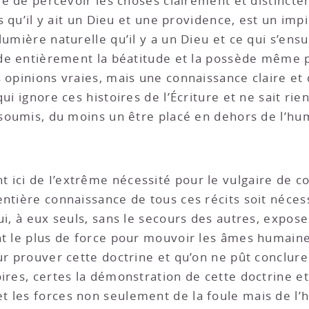
ble de percevoir les choses clairement et distincte
as qu’il y ait un Dieu et une providence, est un impi
umière naturelle qu’il y a un Dieu et ce qui s’ensu
sède entièrement la béatitude et la possède même p
 opinions vraies, mais une connaissance claire et d
ui ignore ces histoires de l’Écriture et ne sait rie
insoumis, du moins un être placé en dehors de l’hu
 ici de I’extrême nécessité pour le vulgaire de con
entière connaissance de tous ces récits soit néce
ui, à eux seuls, sans le secours des autres, expos
t le plus de force pour mouvoir les âmes humaines.
ur prouver cette doctrine et qu’on ne pût conclure
ires, certes la démonstration de cette doctrine et
 les forces non seulement de la foule mais de l’