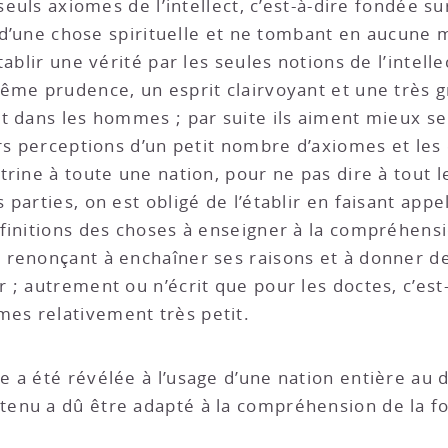
seuls axiomes de l’intellect, c’est-à-dire fondée su
t d’une chose spirituelle et ne tombant en aucune m
tablir une vérité par les seules notions de l’intel
ême prudence, un esprit clairvoyant et une très g
t dans les hommes ; par suite ils aiment mieux se 
rs perceptions d’un petit nombre d’axiomes et les
rine à toute une nation, pour ne pas dire à tout l
parties, on est obligé de l’établir en faisant appel
finitions des choses à enseigner à la compréhensio
renonçant à enchaîner ses raisons et à donner de
 ; autrement ou n’écrit que pour les doctes, c’est
es relativement très petit.
e a été révélée à l’usage d’une nation entière au 
enu a dû être adapté à la compréhension de la fo