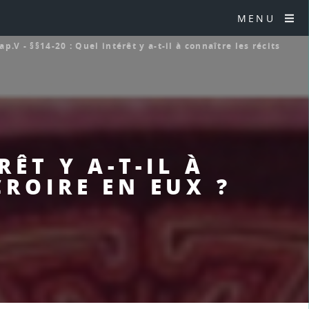
MENU
ap.V - §§14-20 : Quel intérêt y a-t-il à connaître les récits
RÊT Y A-T-IL À
CROIRE EN EUX ?