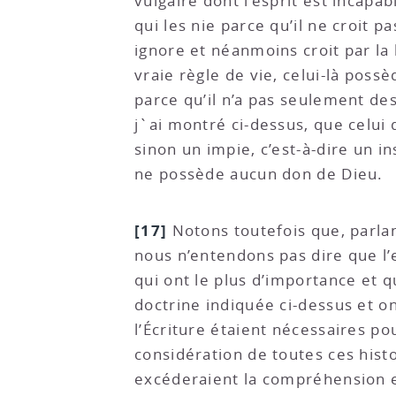
vulgaire dont l’esprit est incapa
qui les nie parce qu’il ne croit p
ignore et néanmoins croit par la l
vraie règle de vie, celui-là pos
parce qu’il n’a pas seulement des
j`ai montré ci-dessus, que celui q
sinon un impie, c’est-à-dire un 
ne possède aucun don de Dieu.
[17]
Notons toutefois que, parlant
nous n’entendons pas dire que l’
qui ont le plus d’importance et q
doctrine indiquée ci-dessus et on
l’Écriture étaient nécessaires po
considération de toutes ces histo
excéderaient la compréhension et