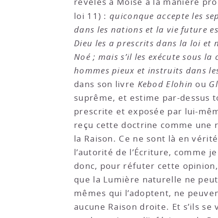
révélés à Moïse à la manière prop
loi 11) :
quiconque accepte les 
dans les nations et la vie future
Dieu les a prescrits dans la loi 
Noé ; mais s’il les exécute sous la
hommes pieux et instruits dans le
dans son livre
Kebod Elohin
ou
Gl
suprême, et estime par-dessus t
prescrite et exposée par lui-mêm
reçu cette doctrine comme une r
la Raison. Ce ne sont là en véri
l’autorité de l’Écriture, comme j
donc, pour réfuter cette opinion,
que la Lumière naturelle ne peut 
mêmes qui l’adoptent, ne peuven
aucune Raison droite. Et s’ils se