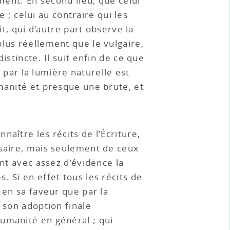
ment. En second lieu, que celui
e ; celui au contraire qui les
it, qui d’autre part observe la
lus réellement que le vulgaire,
istincte. Il suit enfin de ce que
n par la lumière naturelle est
manité et presque une brute, et
naître les récits de l’Écriture,
ssaire, mais seulement de ceux
ent avec assez d’évidence la
 Si en effet tous les récits de
 en sa faveur que par la
 son adoption finale
humanité en général ; qui