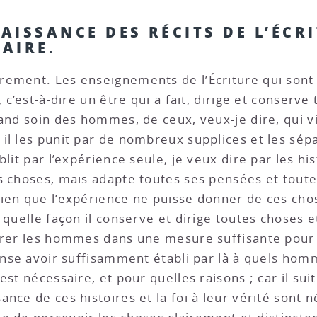
NAISSANCE DES RÉCITS DE L’ÉCR
AIRE.
irement. Les enseignements de l’Écriture qui sont 
, c’est-à-dire un être qui a fait, dirige et conser
rand soin des hommes, de ceux, veux-je dire, qui 
il les punit par de nombreux supplices et les sép
lit par l’expérience seule, je veux dire par les his
s choses, mais adapte toutes ses pensées et toutes
bien que l’expérience ne puisse donner de ces cho
e quelle façon il conserve et dirige toutes choses
airer les hommes dans une mesure suffisante pou
ense avoir suffisamment établi par là à quels homm
est nécessaire, et pour quelles raisons ; car il su
nce de ces histoires et la foi à leur vérité sont 