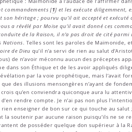
hétique : Maimonide a l’audace de l’affirmer dans
1
sept commandements
[
]
et les exécute diligemment,
 est son héritage ; pourvu qu’il ait accepté et exéc
et nous a révélé par Moïse qu’il avait donné ces co
 conduite de la Raison, il n’a pas droit de cité parm
s Nations
. Telles sont les paroles de Maïmonide, e
oire de Dieu
qu’il n’a servi de rien au salut d’Aristot
ous) de n’avoir méconnu aucun des préceptes appa
e dans son Éthique et de les avoir appliqués dilig
évélation par la voie prophétique, mais l’avait
té que des illusions mensongères n’ayant de fondem
e crois qu’en conviendra quiconque aura lu attentive
 d’en rendre compte. Je n’ai pas non plus l’intent
rien enseigner de bon sur ce qui touche au salut ;
t la soutenir par aucune raison puisqu’ils ne se
 vantent de posséder quelque don supérieur à la Ra