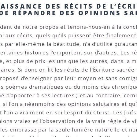
NAISSANCE DES RÉCITS DE L’ÉCR
 DE RÉPANDRE DES OPINIONS SA
ant de notre propos et tenons-nous-en à la concl
foi aux récits, quels qu’ils puissent être finalement
ar elle-même la béatitude, n’a d’utilité qu’autant
certaines histoires l’emportent sur d’autres. Les r
e, et plus de prix les uns que les autres, dans la 
res. Si donc on lit les récits de l’Écriture sacrée 
 proposé d’enseigner par leur moyen et sans corrig
des poèmes dramatiques ou du moins des chroniqu
é d’apporter à ses lectures ; et au contraire, com
si l’on a néanmoins des opinions salutaires et qu’
 l’on a vraiment en soi l’esprit du Christ. Les Jui
ions vraies et l’observation de la vraie règle de v
 les embrasse par la seule lumière naturelle et