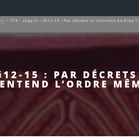
es.
>
TTP - chap.VI - §§12-15 : Par décrets et volitions de Dieu l
§§12-15 : PAR DÉCRET
 ENTEND L’ORDRE MÊ