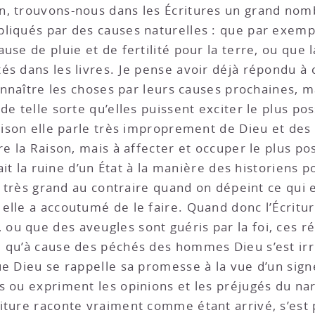
on, trouvons-nous dans les Écritures un grand nom
pliqués par des causes naturelles : que par exem
use de pluie et de fertilité pour la terre, ou que l
s dans les livres. Je pense avoir déjà répondu à c
connaître les choses par leurs causes prochaines,
de telle sorte qu’elles puissent exciter le plus po
aison elle parle très improprement de Dieu et des 
e la Raison, mais à affecter et occuper le plus pos
tait la ruine d’un État à la manière des historiens 
st très grand au contraire quand on dépeint ce qui 
lle a accoutumé de le faire. Quand donc l’Écriture
u que des aveugles sont guéris par la foi, ces ré
 qu’à cause des péchés des hommes Dieu s’est irri
ue Dieu se rappelle sa promesse à la vue d’un sign
s ou expriment les opinions et les préjugés du n
iture raconte vraiment comme étant arrivé, s’est