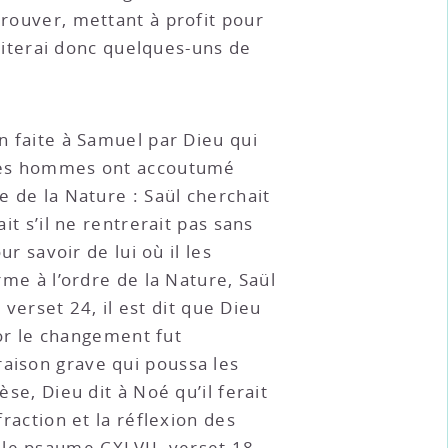
prouver, mettant à profit pour
n citerai donc quelques-uns de
on faite à Samuel par Dieu qui
t les hommes ont accoutumé
e de la Nature : Saül cherchait
it s’il ne rentrerait pas sans
ur savoir de lui où il les
rme à l’ordre de la Nature, Saül
erset 24, il est dit que Dieu
; or le changement fut
raison grave qui poussa les
se, Dieu dit à Noé qu’il ferait
fraction et la réflexion des
 le psaume CXLVII, verset 18,