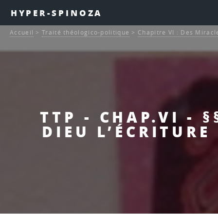
HYPER-SPINOZA
Accueil
>
Traité théologico-politique
>
Chapitre VI : Des Miracl
TTP - CHAP.VI - 
DIEU L’ÉCRITURE