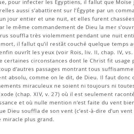
e, pour infecter les Égyptiens, il fallut que Moïse j
terelles aussi s’abattirent sur l’Égypte par un co
 un jour entier et une nuit, et elles furent chassé
. Par le même commandement de Dieu la mer s’ouvrit
’Eurus souffla très violemment pendant une nuit enti
 mort, il fallut qu’il restât couché quelque temps a
enfin ouvrît les yeux (voir Rois, liv. II, chap. IV,
te certaines circonstances dont le Christ fit usage p
ucoup d’autres passages montrant tous suffisamme
absolu, comme on le dit, de Dieu. Il faut donc c
ements miraculeux ne soient ni toujours ni toutes 
’Exode (chap. XIV, v. 27) où il est seulement racon
issance et où nulle mention n’est faite du vent bie
que Dieu souffla de son vent (c’est-à-dire d’un vent 
e miracle plus grand.