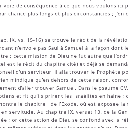
par voie de conséquence à ce que nous voulons ici 
 par chance plus longs et plus circonstanciés ; j’e
ap. IX, vs. 15-16) se trouve le récit de la révélati
endant n’envoie pas Saül à Samuel à la façon don
tre ; cette mission de Dieu ne fut autre que l’ordr
el est le récit du chapitre cité) et déjà se demanda
onseil d’un serviteur, il alla trouver le Prophète po
t rien n’indique qu’en dehors de cette raison, confo
ent d’aller trouver Samuel. Dans le psaume CV, v
iens et fit qu’ils prirent les Israélites en haine 
ntre le chapitre I de l’Exode, où est exposée la 
 en servitude. Au chapitre IX, verset 13, de la Genè
uée ; or cette action de Dieu se confond avec la ré
eux-mêmes subissent dans les gouttes d’eau. Dans