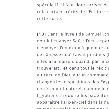
spéculatif. Il faut donc arriver 
cela certains récits de l’Écriture
cette sorte.
[13]
Dans le livre I de Samuel (ch
doit lui envoyer Saül : Dieu cep
d’envoyer l’un d’eux à quelque au
des ânesses qu’il avait perdues (t
elles à la maison, quand, par le c
trouverait ; et dans tout le réci
ait reçu de Dieu aucun commandem
changea les dispositions des Égypt
entièrement naturel, comme le mo
Égyptiens à réduire les Israélites
apparaître l’arc-en-ciel dans la n
rayons du soleil que les rayons 