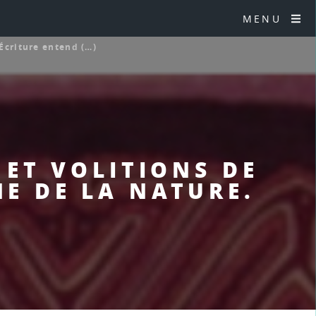
MENU
’Écriture entend (…)
S ET VOLITIONS DE
ME DE LA NATURE.