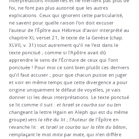
interprétations modernes et ne méritent pas plus de
foi, ne font pas plus autorité que les autres
explications. Ceux qui ignorent cette particularité,
ne savent pour quelle raison l’on doit excuser
l’auteur de l’Épître aux Hébreux d’avoir interprété au
chapitre XI, verset 21, le texte de la Genèse (chap.
XLVII, v. 31) tout autrement qu’il ne l’est dans le
texte ponctué ; comme si l’Apôtre avait dû
apprendre le sens de l’Écriture de ceux qui l’ont
ponctuée ! Pour moi ce sont bien plutôt ces derniers
qu’il faut accuser ; pour que chacun puisse en juger
et voir en même temps que cette divergence a pour
origine uniquement le défaut de voyelles, je vais
donner ici les deux interprétations. Le texte ponctué
se lit comme il suit :
et Israël se courba sur
ou (en
changeant la lettre Hgain en Aleph qui est du même
groupe)
vers la tête du lit
; l’Auteur de l’Épître en
revanche lit : et
Israël se courba sur la tête du bâton
,
remplaçant le mot
mita
par
mate
, qui n’en diffère