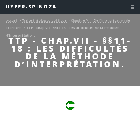
HYPER-SPINOZA
Accueil
>
Traité théologico-politique
>
Chapitre VII : De l’interprétation de
l’Ecriture.
>
TTP - chap.VII - §§11-18 : Les difficultés de la méthode
d’interprétation.
TTP - CHAP.VII - §§11-
18 : LES DIFFICULTÉS
DE LA MÉTHODE
D’INTERPRÉTATION.