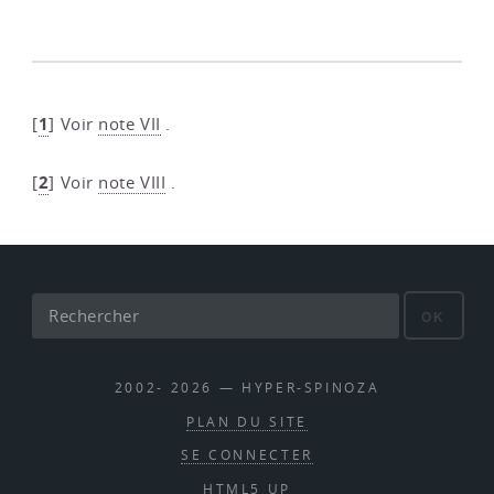
1
[
]
Voir
note VII
.
2
[
]
Voir
note VIII
.
OK
2002- 2026 — HYPER-SPINOZA
PLAN DU SITE
SE CONNECTER
HTML5 UP