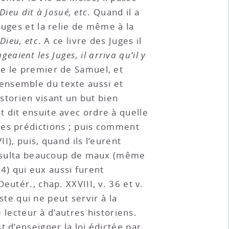
Dieu dit à Josué, etc
. Quand il a
Juges et la relie de même à la
Dieu, etc
. A ce livre des Juges il
geaient les Juges, il arriva qu’il y
re le premier de Samuel, et
ensemble du texte aussi et
istorien visant un but bien
 dit ensuite avec ordre à quelle
ses prédictions ; puis comment
I), puis, quand ils l’eurent
 résulta beaucoup de maux (même
14) qui eux aussi furent
utér., chap. XXVIII, v. 36 et v.
ste qui ne peut servir à la
 lecteur à d’autres historiens.
 d’enseigner la loi édictée par