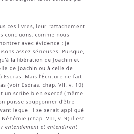
us ces livres, leur rattachement
ous concluons, comme nous
e montrer avec évidence ; je
isons assez sérieuses. Puisque,
u’à la libération de Joachin et
celle de Joachin ou à celle de
 Esdras. Mais l’Écriture ne fait
 (voir Esdras, chap. VII, v. 10)
tait un scribe bien exercé (même
’on puisse soupçonner d’être
ant lequel il se serait appliqué
Néhémie (chap. VIII, v. 9) il est
leur entendement et entendirent