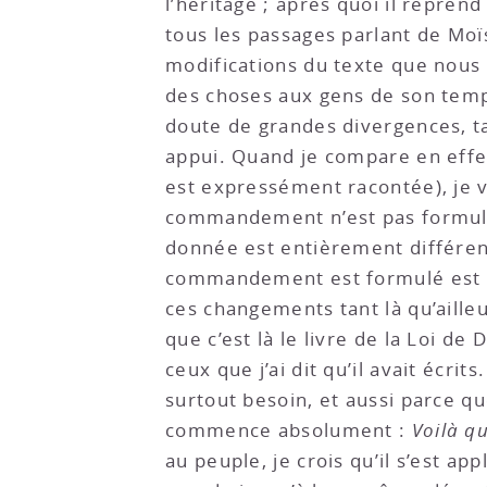
l’héritage ; après quoi il reprend
tous les passages parlant de Moï
modifications du texte que nous 
des choses aux gens de son temps
doute de grandes divergences, ta
appui. Quand je compare en effe
est expressément racontée), je v
commandement n’est pas formulé
donnée est entièrement différent
commandement est formulé est aut
ces changements tant là qu’aille
que c’est là le livre de la Loi de
ceux que j’ai dit qu’il avait écri
surtout besoin, et aussi parce q
commence absolument :
Voilà qu
au peuple, je crois qu’il s’est ap