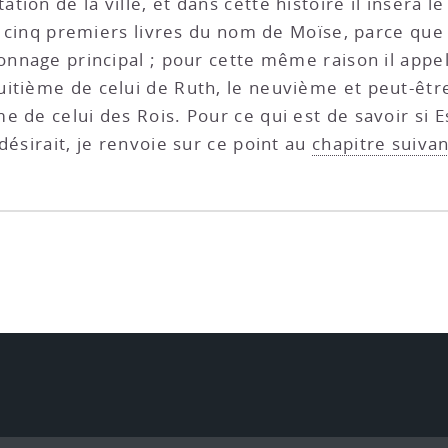
ion de la ville, et dans cette histoire il inséra 
es cinq premiers livres du nom de Moïse, parce que c
sonnage principal ; pour cette même raison il appe
uitième de celui de Ruth, le neuvième et peut-êtr
 de celui des Rois. Pour ce qui est de savoir si E
désirait, je renvoie sur ce point au
chapitre suivan