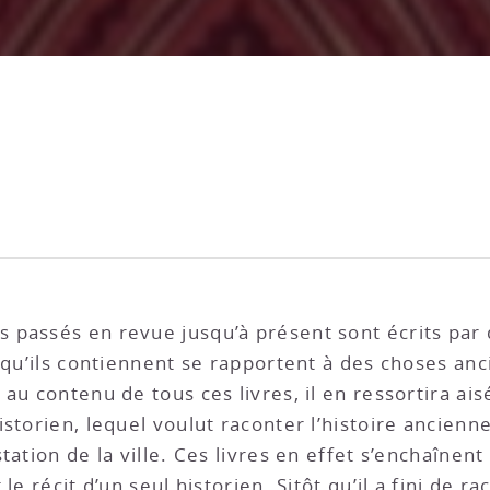
s passés en revue jusqu’à présent sont écrits par 
s qu’ils contiennent se rapportent à des choses an
au contenu de tous ces livres, il en ressortira ai
storien, lequel voulut raconter l’histoire ancienn
ation de la ville. Ces livres en effet s’enchaînent 
e récit d’un seul historien. Sitôt qu’il a fini de ra