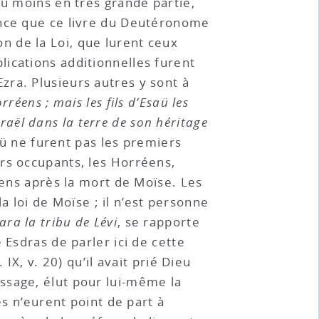
au moins en très grande partie,
ence que ce livre du Deutéronome
ion de la Loi, que lurent ceux
ications additionnelles furent
ra. Plusieurs autres y sont à
réens ; mais les fils d’Esaü les
sraël dans la terre de son héritage
Esaü ne furent pas les premiers
rs occupants, les Horréens,
éens après la mort de Moïse. Les
la loi de Moïse ; il n’est personne
ara la tribu de Lévi
, se rapporte
 Esdras de parler ici de cette
IX, v. 20) qu’il avait prié Dieu
ssage, élut pour lui-même la
es n’eurent point de part à