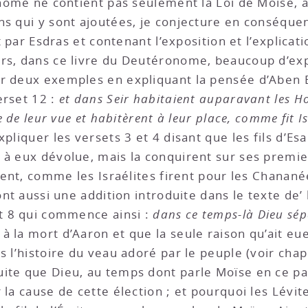
onome ne contient pas seulement la Loi de Moïse, 
ons qui y sont ajoutées, je conjecture en conséqu
it par Esdras et contenant l’exposition et l’explicat
rs, dans ce livre du Deutéronome, beaucoup d’expl
r deux exemples en expliquant la pensée d’Aben Ez
verset 12 :
et dans Seir habitaient auparavant les Hor
e de leur vue et habitèrent à leur place, comme fit I
d’expliquer les versets 3 et 4 disant que les fils d’
 à eux dévolue, mais la conquirent sur ses premie
irent, comme les Israélites firent pour les Chanan
ont aussi une addition introduite dans le texte de’ 
et 8 qui commence ainsi :
dans ce temps-là Dieu sép
 la mort d’Aaron et que la seule raison qu’ait eue
 l’histoire du veau adoré par le peuple (voir chap. 
uite que Dieu, au temps dont parle Moïse en ce pa
 la cause de cette élection ; et pourquoi les Lévit