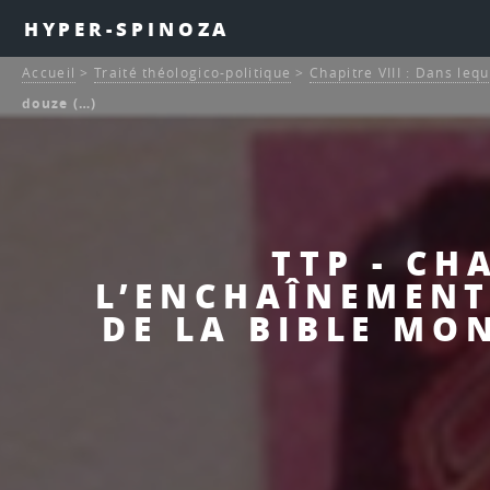
HYPER-SPINOZA
Accueil
>
Traité théologico-politique
>
Chapitre VIII : Dans lequ
douze (…)
TTP - CHA
L’ENCHAÎNEMENT
DE LA BIBLE MO