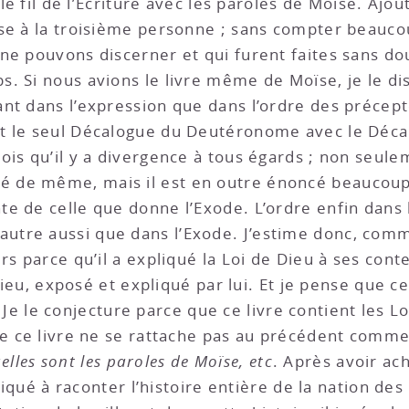
 le fil de l’Écriture avec les paroles de Moïse. Ajou
se à la troisième personne ; sans compter beaucou
ne pouvons discerner et qui furent faites sans dou
. Si nous avions le livre même de Moïse, je le di
nt dans l’expression que dans l’ordre des précept
t le seul Décalogue du Deutéronome avec le Décal
ois qu’il y a divergence à tous égards ; non seul
 de même, mais il est en outre énoncé beaucoup 
e de celle que donne l’Exode. L’ordre enfin dans 
re aussi que dans l’Exode. J’estime donc, comme je
urs parce qu’il a expliqué la Loi de Dieu à ses co
 Dieu, exposé et expliqué par lui. Et je pense que c
ts. Je le conjecture parce que ce livre contient les 
ue ce livre ne se rattache pas au précédent comme
elles sont les paroles de Moïse, etc
. Après avoir ach
pliqué à raconter l’histoire entière de la nation d