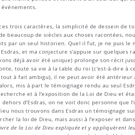
s événements.
s trois caractères, la simplicité de dessein de to
 de beaucoup de siècles aux choses racontées, n
rits par un seul historien. Quel il fut, je ne puis l
Esdras, et ma conjecture s’appuie sur quelques ra
vons déjà avoir été unique) prolonge son récit jusq
aconte, toute sa vie à la table du roi (c’est-à-dire à 
ut à fait ambigu), il ne peut avoir été antérieur à
lors, mis à part le témoignage rendu au seul Esdras
 recherche et à l’exposition de la Loi de Dieu et é
En dehors d’Esdras, on ne voit donc personne que l
 lieu nous trouvons dans Esdras un témoignage suiv
her la loi de Dieu, mais aussi à l’exposer et dans 
 livre de la Loi de Dieu expliquée et y appliquèrent 