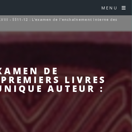
MENU
.VIII - §§11-12 : L’examen de l’enchaînement interne des
’EXAMEN DE
PREMIERS LIVRES
UNIQUE AUTEUR :