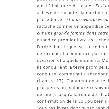
ainsi à l’histoire de Josué :
Et il 
achevé de raconter la mort de Jo
précédente :
Et il arriva après q
rattache comme un appendice ce
eut une grande famine dans cette 
quand ce premier livre est ache
l’ordre dans lequel se succèdent 
déterminé. Il commence par racon
occasion et à quels moments Moïs
ils conquirent la terre promise su
conquise, comment ils abandonnèr
chap., v. 17). Comment ensuite ils
prospères ou malheureux suivant q
dernier), jusqu’à la ruine de l’Ét
confirmation de la Loi, ou bien il
Tous ces livres donc s’inspirent 