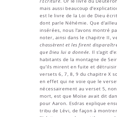
l’Écriture
. Or le livre du Deutér
mais aussi beaucoup d’explicati
est le livre de la Loi de Dieu écr
dont parle Néhémie. Que d’ailleu
insérées, nous l’avons montré pa
noter, ainsi dans le chapitre II, 
chassèrent et les firent disparaîtr
que Dieu lui a donnée
. Il s’agit 
habitants de la montagne de Seir
qu’ils mirent en fuite et détruis
versets 6, 7, 8, 9 du chapitre X s
en effet qui ne voie que le vers
nécessairement au verset 5, non à
mort, est que Moïse avait dit dans
pour Aaron. Esdras explique ens
tribu de Lévi, de façon à montrer