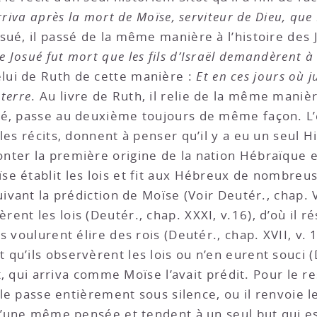
arriva après la mort de Moïse, serviteur de Dieu, que 
sué, il passé de la même manière à l’histoire des 
ue Josué fut mort que les fils d’Israël demandèrent à 
lui de Ruth de cette manière :
Et en ces jours où ju
terre
. Au livre de Ruth, il relie de la même maniè
vé, passe au deuxième toujours de même façon. L’
les récits, donnent à penser qu’il y a eu un seul H
ter la première origine de la nation Hébraïque et
e établit les lois et fit aux Hébreux de nombreu
ivant la prédiction de Moïse (Voir Deutér., chap. VI
ent les lois (Deutér., chap. XXXI, v.16), d’où il
 voulurent élire des rois (Deutér., chap. XVII, v. 
u’ils observèrent les lois ou n’en eurent souci (De
at, qui arriva comme Moïse l’avait prédit. Pour le re
 le passe entièrement sous silence, ou il renvoie le
d’une même pensée et tendent à un seul but qui est