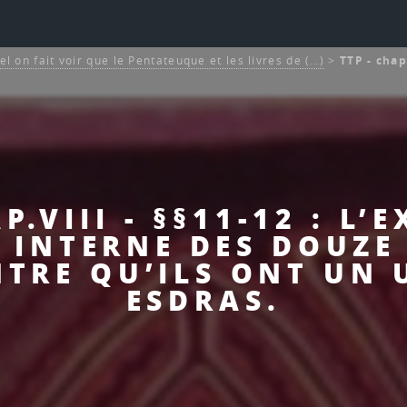
el on fait voir que le Pentateuque et les livres de (…)
>
TTP - chap
P.VIII - §§11-12 : L
 INTERNE DES DOUZE 
NTRE QU’ILS ONT UN 
ESDRAS.