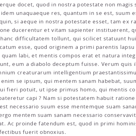
uperque docet, quod in nostra potestate non magi
dem unaquaeque res, quantum in se est, suum es
in, si aeque in nostra potestate esset, tam ex ra
ione ducerentur et vitam sapienter instituerent, 
anc difficultatem tollunt, qui scilicet statuunt 
atum esse, quod originem a primi parentis lapsu t
 quam labi, et mentis compos erat et natura integra
cunt, eum a diabolo deceptum fuisse. Verum quis il
mnium creaturarum intelligentium praestantissim
e enim se ipsum, qui mentem sanam habebat, suum
i fieri potuit, ut ipse primus homo, qui mentis c
teretur capi ? Nam si potestatem habuit ratione r
s est necessario suum esse mentemque suam sanam
 ergo mentem suam sanam necessario conservavit,
tat. Ac proinde fatendum est, quod in primi homini
ffectibus fuerit obnoxius.