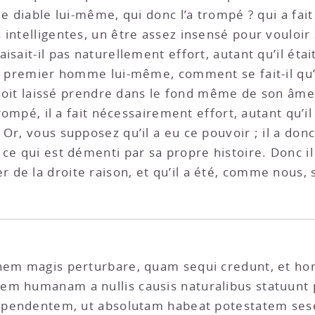
e diable lui-même, qui donc l’a trompé ? qui a fait d
 intelligentes, un être assez insensé pour vouloir
sait-il pas naturellement effort, autant qu’il étai
 le premier homme lui-même, comment se fait-il qu
e soit laissé prendre dans le fond même de son âme 
trompé, il a fait nécessairement effort, autant qu’i
 Or, vous supposez qu’il a eu ce pouvoir ; il a d
ce qui est démenti par sa propre histoire. Donc il 
de la droite raison, et qu’il a été, comme nous, 
inem magis perturbare, quam sequi credunt, et ho
em humanam a nullis causis naturalibus statuunt
ndependentem, ut absolutam habeat potestatem ses