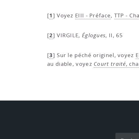
1
[
]
Voyez
EIII - Préface
,
TTP - Cha
2
[
]
VIRGILE,
Églogues
, II, 65
3
[
]
Sur le péché originel, voyez
E
au diable, voyez
Court traité
, ch