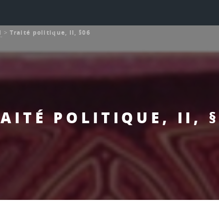
l
>
Traité politique, II, §06
AITÉ POLITIQUE, II, 