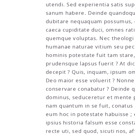
utendi. Sed experientia satis s
sanum habere. Deinde quandoqui
dubitare nequaquam possumus, qu
caeca cupiditate duci, omnes rat
quemque voluptas. Nec theologi h
humanae naturae vitium seu pecc
hominis potestate fuit tam stare,
prudensque lapsus fuerit ? At di
decepit ? Quis, inquam, ipsum o
Deo maior esse voluerit ? Nonn
conservare conabatur ? Deinde qu
dominus, seduceretur et mente pa
nam quantum in se fuit, conatu
eum hoc in potestate habuisse ;
ipsius historia falsum esse cons
recte uti, sed quod, sicuti nos, a