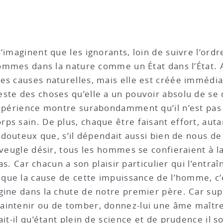
’imaginent que les ignorants, loin de suivre l’ordre
hommes dans la nature comme un État dans l’État. A 
es causes naturelles, mais elle est créée immédia
ste des choses qu’elle a un pouvoir absolu de se 
expérience montre surabondamment qu’il n’est pas
s sain. De plus, chaque être faisant effort, autant
t douteux que, s’il dépendait aussi bien de nous de
aveugle désir, tous les hommes se confieraient à l
pas. Car chacun a son plaisir particulier qui l’entra
t que la cause de cette impuissance de l’homme, c’
igine dans la chute de notre premier père. Car s
aintenir ou de tomber, donnez-lui une âme maître
it-il qu’étant plein de science et de prudence il soi