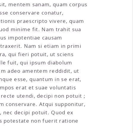
s sit, mentem sanam, quam corpus
se conservare conatur,
tionis praescripto vivere, quam
quod minime fit. Nam trahit sua
huius impotentiae causam
raxerit. Nam si etiam in primi
, qui fieri potuit, ut sciens
le fuit, qui ipsum diabolum
um adeo amentem reddidit, ut
que esse, quantum in se erat,
ompos erat et suae voluntatis
ecte utendi, decipi non potuit ;
 conservare. Atqui supponitur,
 nec decipi potuit. Quod ex
s potestate non fuerit ratione