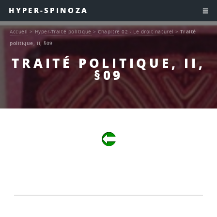
HYPER-SPINOZA
Accueil
>
Hyper-Traité politique
>
Chapitre 02 - Le droit naturel
>
Traité
politique, II, §09
TRAITÉ POLITIQUE, II,
§09