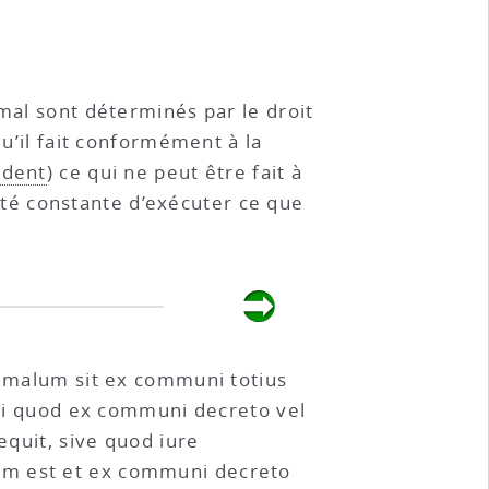
 mal sont déterminés par le droit
qu’il fait conformément à la
édent
) ce qui ne peut être fait à
lonté constante d’exécuter ce que
id malum sit ex communi totius
nisi quod ex communi decreto vel
equit, sive quod iure
um est et ex communi decreto