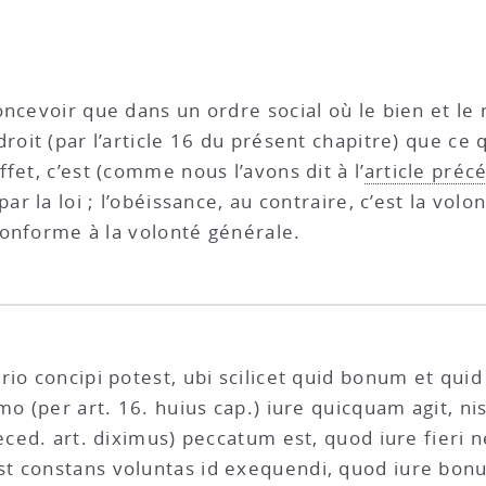
ncevoir que dans un ordre social où le bien et le
roit (par l’article 16 du présent chapitre) que ce 
fet, c’est (comme nous l’avons dit à l’
article préc
ar la loi ; l’obéissance, au contraire, c’est la vo
 conforme à la volonté générale.
rio concipi potest, ubi scilicet quid bonum et qu
emo (per art. 16. huius cap.) iure quicquam agit, 
eced. art. diximus) peccatum est, quod iure fieri n
t constans voluntas id exequendi, quod iure bon