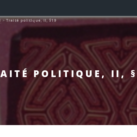
l
>
Traité politique, II, §19
AITÉ POLITIQUE, II, 