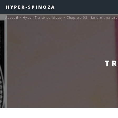
HYPER-SPINOZA
Accueil
>
Hyper-Traité politique
>
Chapitre 02 - Le droit nature
TR