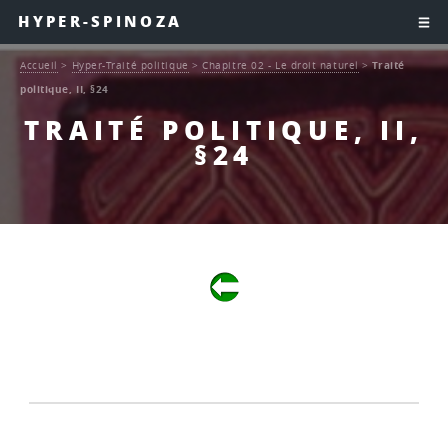
HYPER-SPINOZA
Accueil
>
Hyper-Traité politique
>
Chapitre 02 - Le droit naturel
>
Traité
politique, II, §24
TRAITÉ POLITIQUE, II,
§24