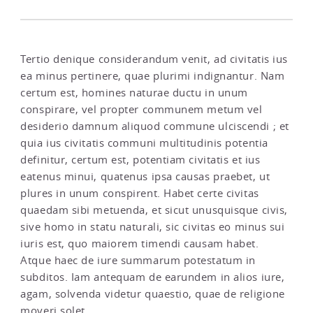
Tertio denique considerandum venit, ad civitatis ius
ea minus pertinere, quae plurimi indignantur. Nam
certum est, homines naturae ductu in unum
conspirare, vel propter communem metum vel
desiderio damnum aliquod commune ulciscendi ; et
quia ius civitatis communi multitudinis potentia
definitur, certum est, potentiam civitatis et ius
eatenus minui, quatenus ipsa causas praebet, ut
plures in unum conspirent. Habet certe civitas
quaedam sibi metuenda, et sicut unusquisque civis,
sive homo in statu naturali, sic civitas eo minus sui
iuris est, quo maiorem timendi causam habet.
Atque haec de iure summarum potestatum in
subditos. Iam antequam de earundem in alios iure,
agam, solvenda videtur quaestio, quae de religione
moveri solet.