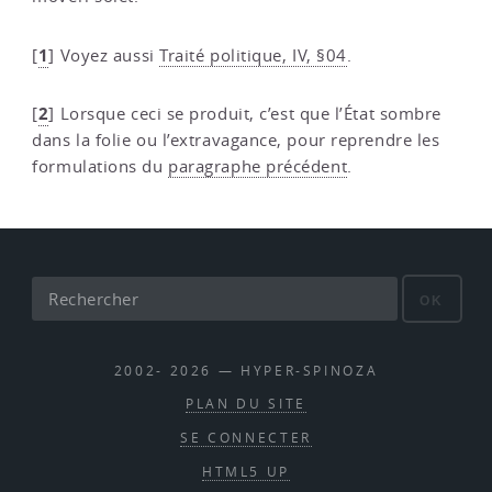
1
[
]
Voyez aussi
Traité politique, IV, §04
.
2
[
]
Lorsque ceci se produit, c’est que l’État sombre
dans la folie ou l’extravagance, pour reprendre les
formulations du
paragraphe précédent
.
OK
2002- 2026 — HYPER-SPINOZA
PLAN DU SITE
SE CONNECTER
HTML5 UP