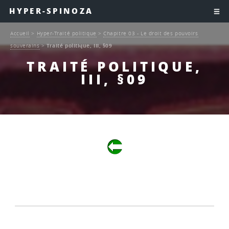
HYPER-SPINOZA
Accueil
>
Hyper-Traité politique
>
Chapitre 03 - Le droit des pouvoirs
souverains
>
Traité politique, III, §09
TRAITÉ POLITIQUE,
III, §09