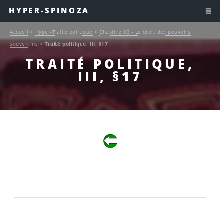
HYPER-SPINOZA
Accueil
>
Hyper-Traité politique
>
Chapitre 03 - Le droit des pouvoirs
souverains
>
Traité politique, III, §17
TRAITÉ POLITIQUE,
III, §17