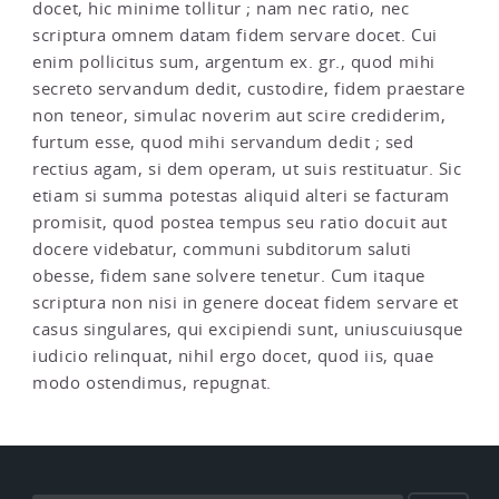
docet, hic minime tollitur ; nam nec ratio, nec
scriptura omnem datam fidem servare docet. Cui
enim pollicitus sum, argentum ex. gr., quod mihi
secreto servandum dedit, custodire, fidem praestare
non teneor, simulac noverim aut scire crediderim,
furtum esse, quod mihi servandum dedit ; sed
rectius agam, si dem operam, ut suis restituatur. Sic
etiam si summa potestas aliquid alteri se facturam
promisit, quod postea tempus seu ratio docuit aut
docere videbatur, communi subditorum saluti
obesse, fidem sane solvere tenetur. Cum itaque
scriptura non nisi in genere doceat fidem servare et
casus singulares, qui excipiendi sunt, uniuscuiusque
iudicio relinquat, nihil ergo docet, quod iis, quae
modo ostendimus, repugnat.