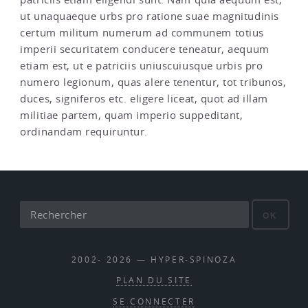
ut unaquaeque urbs pro ratione suae magnitudinis
certum militum numerum ad communem totius
imperii securitatem conducere teneatur, aequum
etiam est, ut e patriciis uniuscuiusque urbis pro
numero legionum, quas alere tenentur, tot tribunos,
duces, signiferos etc. eligere liceat, quot ad illam
militiae partem, quam imperio suppeditant,
ordinandam requiruntur.
OK
2002- 2026 — HYPER-SPINOZA
PLAN DU SITE
SE CONNECTER