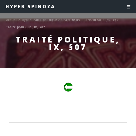
HYPER-SPINOZA
Accueil
>
Hyper-Traité politique
>
Chapitre 09 - L’aristocratie (suite)
>
Traité politique, IX, §07
TRAITÉ POLITIQUE,
IX, §07