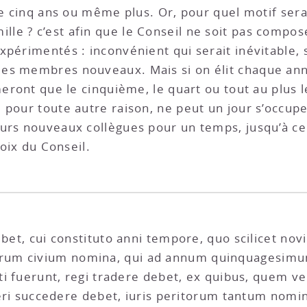
de cinq ans ou même plus. Or, pour quel motif sera-
e ? c’est afin que le Conseil ne soit pas compos
xpérimentés : inconvénient qui serait inévitable, 
des membres nouveaux. Mais si on élit chaque a
meront que le cinquième, le quart ou tout au plus le
pour toute autre raison, ne peut un jour s’occuper
eurs nouveaux collègues pour un temps, jusqu’à ce
hoix du Conseil.
bet, cui constituto anni tempore, quo scilicet novi 
um civium nomina, qui ad annum quinquagesimum
oti fuerunt, regi tradere debet, ex quibus, quem vel
lteri succedere debet, iuris peritorum tantum nomi