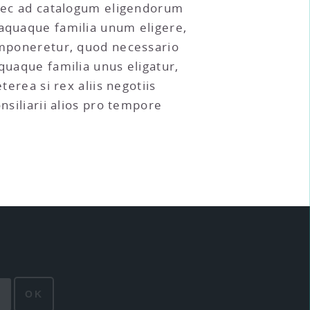
, nec ad catalogum eligendorum
naquaque familia unum eligere,
componeretur, quod necessario
quaque familia unus eligatur,
terea si rex aliis negotiis
nsiliarii alios pro tempore
OK