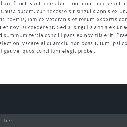
iliarii functi sunt, in eodem continuari nequeant
 Causa autem, cur necesse sit singulis annis ex u
tis novitiis, iam ex veteranis et rerum expertis 
 et novi succederent. Sed si singulis annis ex una
 summum tertia concilii pars ex novitiis erit. Prae
electioni vacare aliquamdiu non possit, tum ipsi co
eligat vel quos concilium elegit probet.