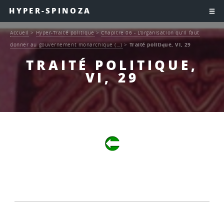
HYPER-SPINOZA
Accueil
>
Hyper-Traité politique
>
Chapitre 06 - L’organisation qu’il faut
donner au gouvernement monarchique (…)
>
Traité politique, VI, 29
TRAITÉ POLITIQUE,
VI, 29