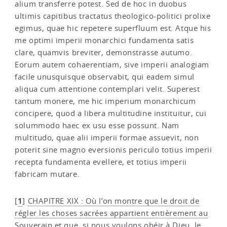
alium transferre potest. Sed de hoc in duobus
ultimis capitibus tractatus theologico-politici prolixe
egimus, quae hic repetere superfluum est. Atque his
me optimi imperii monarchici fundamenta satis
clare, quamvis breviter, demonstrasse autumo.
Eorum autem cohaerentiam, sive imperii analogiam
facile unusquisque observabit, qui eadem simul
aliqua cum attentione contemplari velit. Superest
tantum monere, me hic imperium monarchicum
concipere, quod a libera multitudine instituitur, cui
solummodo haec ex usu esse possunt. Nam
multitudo, quae alii imperii formae assuevit, non
poterit sine magno eversionis periculo totius imperii
recepta fundamenta evellere, et totius imperii
fabricam mutare.
1
[
]
CHAPITRE XIX : Où l’on montre que le droit de
régler les choses sacrées appartient entièrement au
Souverain et que, si nous voulons obéir à Dieu, le