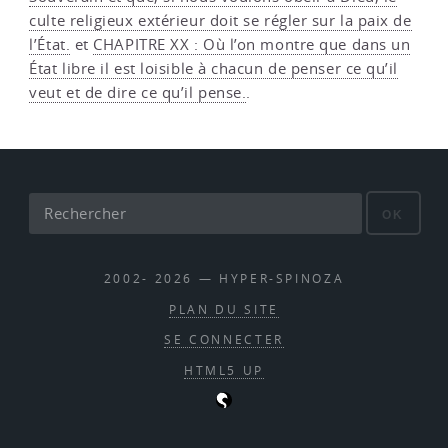
culte religieux extérieur doit se régler sur la paix de
l’État.
et
CHAPITRE XX : Où l’on montre que dans un
État libre il est loisible à chacun de penser ce qu’il
veut et de dire ce qu’il pense.
.
OK
2002- 2026 — HYPER-SPINOZA
PLAN DU SITE
SE CONNECTER
HTML5 UP