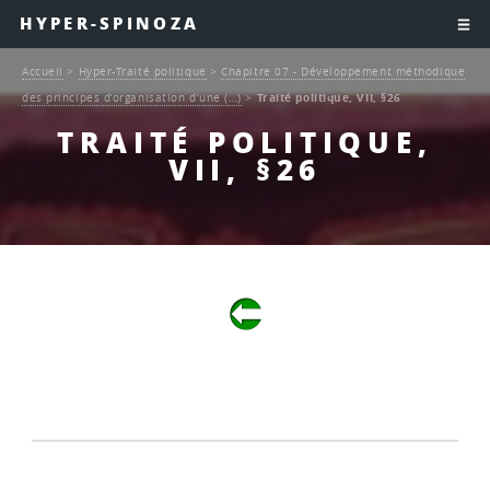
HYPER-SPINOZA
Accueil
>
Hyper-Traité politique
>
Chapitre 07 - Développement méthodique
des principes d’organisation d’une (…)
>
Traité politique, VII, §26
TRAITÉ POLITIQUE,
VII, §26