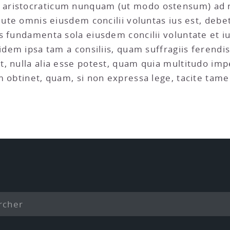
ristocraticum nunquam (ut modo ostensum) ad mu
olute omnis eiusdem concilii voluntas ius est, de
s fundamenta sola eiusdem concilii voluntate et i
idem ipsa tam a consiliis, quam suffragiis ferendis 
, nulla alia esse potest, quam quia multitudo imp
m obtinet, quam, si non expressa lege, tacite tame