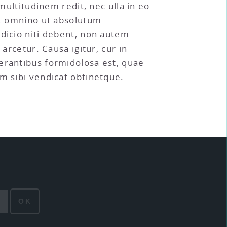
ltitudinem redit, nec ulla in eo
bet omnino ut absolutum
udicio niti debent, non autem
arcetur. Causa igitur, cur in
erantibus formidolosa est, quae
m sibi vendicat obtinetque.
OK