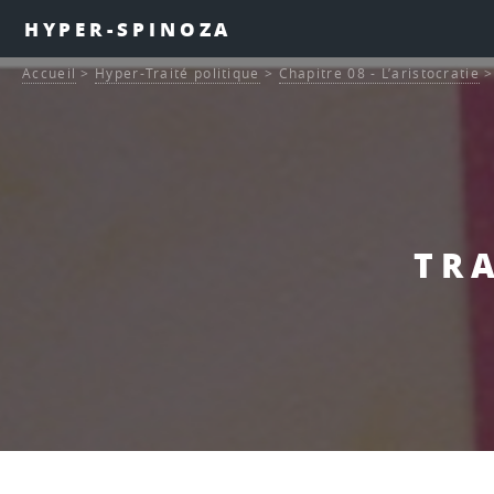
HYPER-SPINOZA
Accueil
>
Hyper-Traité politique
>
Chapitre 08 - L’aristocratie
TRA