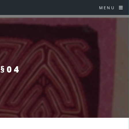
MENU
 §04