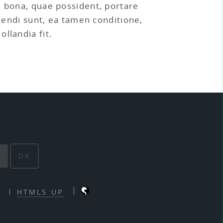
i bona, quae possident, portare
ndendi sunt, ea tamen conditione,
llandia fit.
OK
HTML5 UP