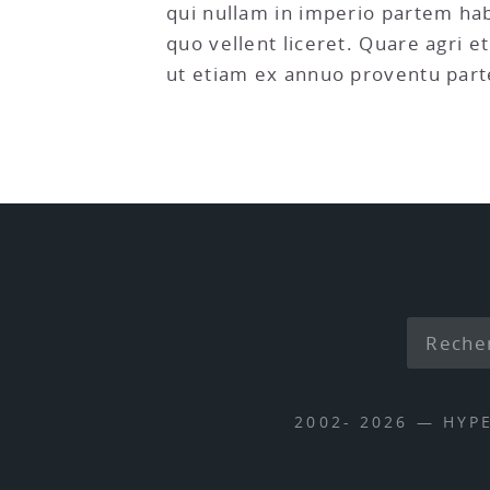
qui nullam in imperio partem hab
quo vellent liceret. Quare agri e
ut etiam ex annuo proventu parte
2002- 2026 — HYP