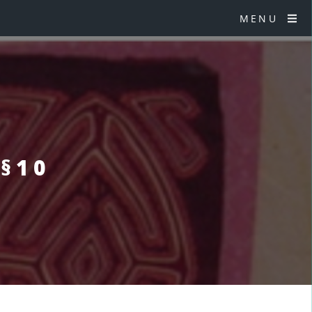
MENU
 §10