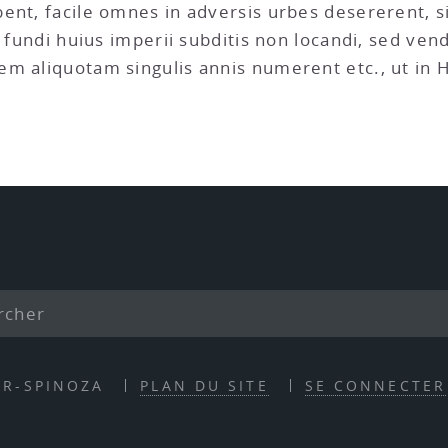
ent, facile omnes in adversis urbes desererent, s
t fundi huius imperii subditis non locandi, sed ve
m aliquotam singulis annis numerent etc., ut in Ho
ER-SPINOZA
PLAN DU SITE
SE CONNECTER