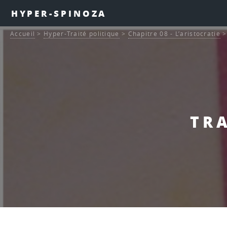
HYPER-SPINOZA
Accueil
>
Hyper-Traité politique
>
Chapitre 08 - L’aristocratie
TRA