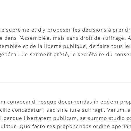
e suprême et d’y proposer les décisions à prendre
e dans l’Assemblée, mais sans droit de suffrage. A
semblée et de la liberté publique, de faire tous le
n général. Ce serment prêté, le secrétaire du conse
um convocandi resque decernendas in eodem prop
cilio concedatur ; sed sine iure suffragii. Verum
ii perque libertatem publicam, se summo studio con
latur. Quo facto res proponendas ordine aperiant