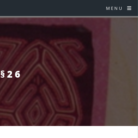
MENU
 §26