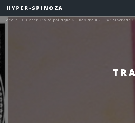
HYPER-SPINOZA
Accueil
>
Hyper-Traité politique
>
Chapitre 08 - L’aristocratie
TRA