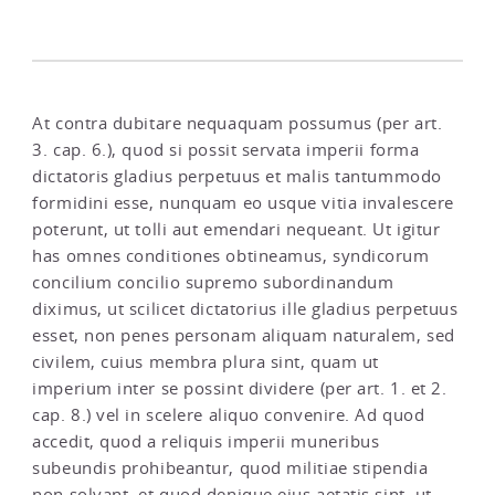
At contra dubitare nequaquam possumus (per art.
3. cap. 6.), quod si possit servata imperii forma
dictatoris gladius perpetuus et malis tantummodo
formidini esse, nunquam eo usque vitia invalescere
poterunt, ut tolli aut emendari nequeant. Ut igitur
has omnes conditiones obtineamus, syndicorum
concilium concilio supremo subordinandum
diximus, ut scilicet dictatorius ille gladius perpetuus
esset, non penes personam aliquam naturalem, sed
civilem, cuius membra plura sint, quam ut
imperium inter se possint dividere (per art. 1. et 2.
cap. 8.) vel in scelere aliquo convenire. Ad quod
accedit, quod a reliquis imperii muneribus
subeundis prohibeantur, quod militiae stipendia
non solvant, et quod denique eius aetatis sint, ut