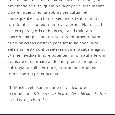
praesentia ac tuta, quam nova et periculosa malint.
Quare imperio nullum ab iis periculum, et
consequenter non bonis, sed malis tantummodo
formidini esse queunt, et revera erunt. Nam ut ad
scelera peragenda debiliores, ita ad militiam
coercendam potentiores sunt. Nam praeterquam
quod principiis obstare possunt (quia concilium
aeternum est), sunt praeterea numero satis magno,
ut sine invidiae timore potentem unum aut alterum
accusare et damnare audeant ; praesertim quia
suffragia calculis feruntur, et sententia nomine
totius concilii pronunciatur.
1
[
]
Machiavel examine une telle dictature
permanente :
Discours sur la première décade de Tite-
Live
, Livre I, chap. 34.