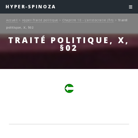
HYPER-SPINOZA
Accueil
>
Hyper-Traité politique
>
Chapitre 10 - L’aristocratie (fin)
>
Traité
politique, X, §02
TRAITÉ POLITIQUE, X,
§02