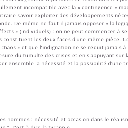
nullement incompatible avec la « contingence » ma
contraire savoir exploiter des développements néc
onde. De même ne faut-il jamais opposer « la logiq
affects » (individuels) : on ne peut commencer à s
s constituent les deux faces d’une même pièce. C
chaos » et que l’indignation ne se réduit jamais à
sure du tumulte des crises et en s’appuyant sur l
er ensemble la nécessité et la possibilité d’une t
, les hommes : nécessité et occasion dans le réali
n ", c’est-à-dire la tyrannie