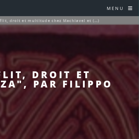
MENU
lit, droit et multitude chez Machiavel et (…)
LIT, DROIT ET
ZA", PAR FILIPPO