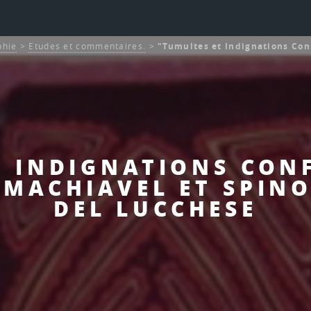
phie
>
Etudes et commentaires.
>
"Tumultes et Indignations Conf
 INDIGNATIONS CONF
MACHIAVEL ET SPINO
DEL LUCCHESE