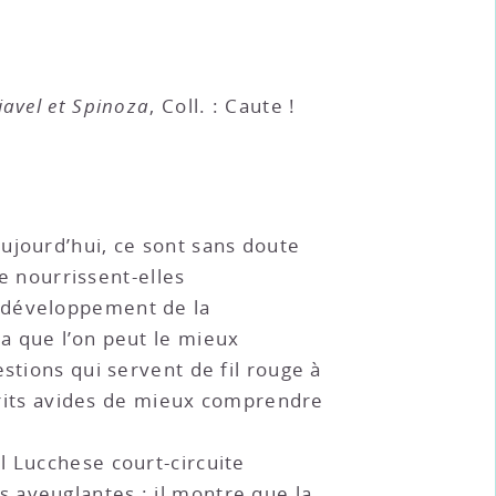
iavel et Spinoza
, Coll. : Caute !
ujourd’hui, ce sont sans doute
se nourrissent-elles
e développement de la
a que l’on peut le mieux
stions qui servent de fil rouge à
sprits avides de mieux comprendre
l Lucchese court-circuite
 aveuglantes : il montre que la