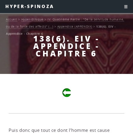
HYPER-SPINOZA
Accueil
>
Hyper-Ethique
>
IV. Quatrième Partie : "De la servitude humaine,
ou de la force des affects" (…)
>
Appendice (APPENDIX)
>
138(6). EIV -
Appendice - Chapitre 6
138(6). EIV -
APPENDICE -
CHAPITRE 6
Puis donc que tout ce dont l’homme est cause