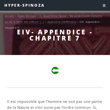
HYPER-SPINOZA
Accueil
>
Hyper-Ethique
>
IV. Quatrième Partie : "De la servitude humaine,
ou de la force des affects" (…)
>
Appendice (APPENDIX)
>
EIV- Appendice -
Chapitre 7
EIV- APPENDICE -
CHAPITRE 7
Il est impossible que l’homme ne soit pas une partie
de la Nature et n’en suive pas l’ordre commun. Si,