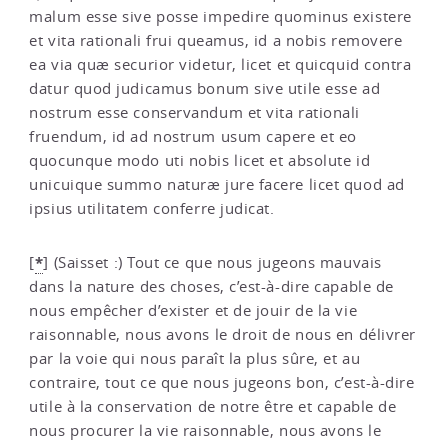
malum esse sive posse impedire quominus existere
et vita rationali frui queamus, id a nobis removere
ea via quæ securior videtur, licet et quicquid contra
datur quod judicamus bonum sive utile esse ad
nostrum esse conservandum et vita rationali
fruendum, id ad nostrum usum capere et eo
quocunque modo uti nobis licet et absolute id
unicuique summo naturæ jure facere licet quod ad
ipsius utilitatem conferre judicat.
*
[
]
(Saisset :) Tout ce que nous jugeons mauvais
dans la nature des choses, c’est-à-dire capable de
nous empêcher d’exister et de jouir de la vie
raisonnable, nous avons le droit de nous en délivrer
par la voie qui nous paraît la plus sûre, et au
contraire, tout ce que nous jugeons bon, c’est-à-dire
utile à la conservation de notre être et capable de
nous procurer la vie raisonnable, nous avons le