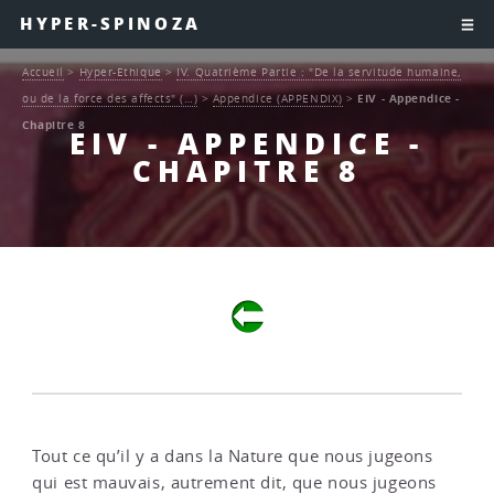
HYPER-SPINOZA
Accueil
>
Hyper-Ethique
>
IV. Quatrième Partie : "De la servitude humaine,
ou de la force des affects" (…)
>
Appendice (APPENDIX)
>
EIV - Appendice -
Chapitre 8
EIV - APPENDICE -
CHAPITRE 8
Tout ce qu’il y a dans la Nature que nous jugeons
qui est mauvais, autrement dit, que nous jugeons