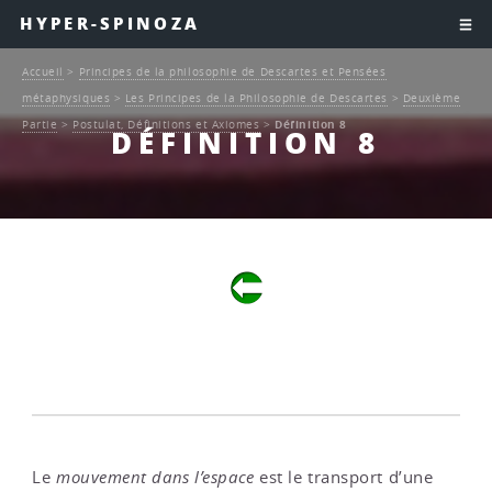
HYPER-SPINOZA
Accueil
>
Principes de la philosophie de Descartes et Pensées
métaphysiques
>
Les Principes de la Philosophie de Descartes
>
Deuxième
Partie
>
Postulat, Définitions et Axiomes
>
Définition 8
DÉFINITION 8
Le
mouvement dans l’espace
est le transport d’une