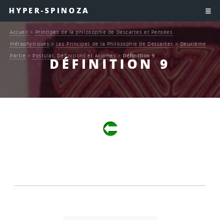
HYPER-SPINOZA
Accueil
>
Principes de la philosophie de Descartes et Pensées
métaphysiques
>
Les Principes de la Philosophie de Descartes
>
Deuxième
Partie
>
Postulat, Définitions et Axiomes
>
Définition 9
DÉFINITION 9