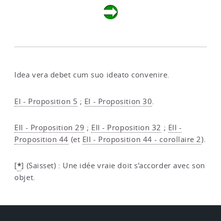
Idea vera debet cum suo ideato convenire.
EI - Proposition 5
;
EI - Proposition 30
.
EII - Proposition 29
;
EII - Proposition 32
;
EII -
Proposition 44
(et
EII - Proposition 44 - corollaire 2
).
*
[
]
(Saisset) : Une idée vraie doit s’accorder avec son
objet.