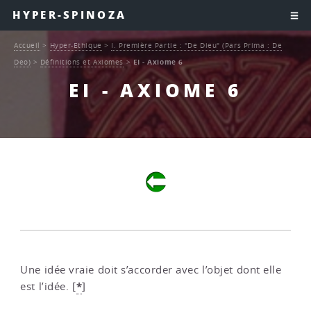
HYPER-SPINOZA
Accueil
>
Hyper-Ethique
>
I. Première Partie : "De Dieu" (Pars Prima : De
Deo)
>
Définitions et Axiomes
>
EI - Axiome 6
EI - AXIOME 6
Une idée vraie doit s’accorder avec l’objet dont elle
*
est l’idée.
[
]