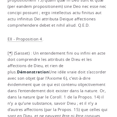
propositionem 15) quam quæ in Deo sunt et quæ
(per eandem propositionem) sine Deo nec esse nec
concipi possunt ; ergo intellectus actu finitus aut
actu infinitus Dei attributa Deique affectiones
comprehendere debet et nihil aliud. Q.E.D.
EII - Proposition 4
.
*
[
]
(Saisset) : Un entendement fini ou infini en acte
doit comprendre les attributs de Dieu et les
affections de Dieu, et rien de
Démonstration
plus.
Une idée vraie doit s’accorder
avec son objet (par l’Axiome 6), c’est-à-dire
évidemment que ce qui est contenu objectivement
dans l’entendement doit exister dans la nature. Or,
dans la nature (par le Coroll. 1 de la Propos. 14) il
n’y a qu’une substance, savoir Dieu ; et il n’y a
d’autres affections (par la Propos. 15) que celles qui
sont en Dieu, et ne peuvent être ni être conçues