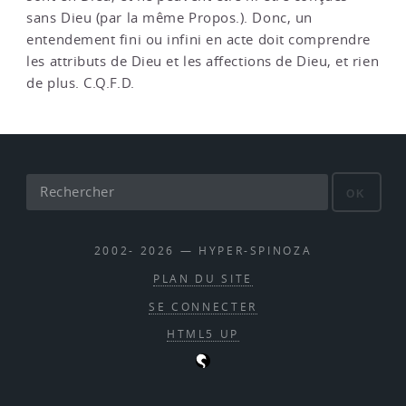
sans Dieu (par la même Propos.). Donc, un
entendement fini ou infini en acte doit comprendre
les attributs de Dieu et les affections de Dieu, et rien
de plus. C.Q.F.D.
OK
2002- 2026 — HYPER-SPINOZA
PLAN DU SITE
SE CONNECTER
HTML5 UP