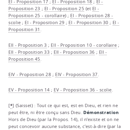
EI - Proposition 17
;
EI - Proposition 18
;
EI -
Proposition 23
;
EI - Proposition 25
(et
EI -
Proposition 25 - corollaire
) ;
EI - Proposition 28 -
scolie
;
EI - Proposition 29
;
EI - Proposition 30
;
EI -
Proposition 31
.
EII - Proposition 3
;
EII - Proposition 10 - corollaire
;
EII - Proposition 33
;
EII - Proposition 36
;
EII -
Proposition 45
.
EIV - Proposition 28
;
EIV - Proposition 37
.
EV - Proposition 14
;
EV - Proposition 36 - scolie
.
*
[
]
(Saisset) : Tout ce qui est, est en Dieu, et rien ne
Démonstration
peut être, ni être conçu sans Dieu.
Hors de Dieu (par la Propos. 14), il n’existe et on ne
peut concevoir aucune substance, c’est-à-dire (par la