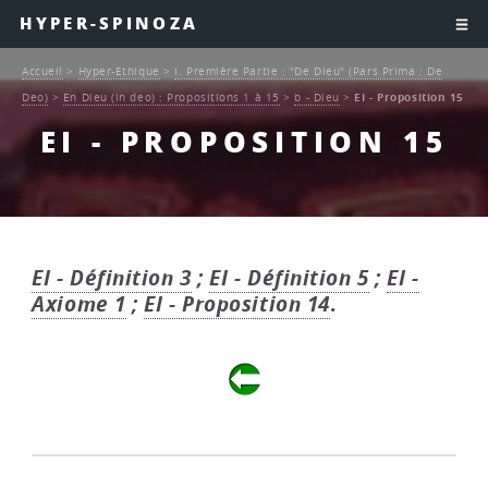
HYPER-SPINOZA
Accueil
>
Hyper-Ethique
>
I. Première Partie : "De Dieu" (Pars Prima : De
Deo)
>
En Dieu (in deo) : Propositions 1 à 15
>
b - Dieu
>
EI - Proposition 15
EI - PROPOSITION 15
EI - Définition 3
;
EI - Définition 5
;
EI -
Axiome 1
;
EI - Proposition 14
.