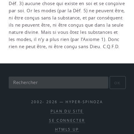
Déf. 3) aucune chose qui existe en soi et se conçoive
par soi. Or les modes (par la Déf. 5) ne peuvent être,
ni être conçus sans la substance, et par conséquent
ils ne peuvent être, ni être conçus que dans la seule
nature divine. Mais si vous ôtez les substances et
les modes, il n’y a plus rien (par l’Axiome 1). Donc
rien ne peut être, ni être conçu sans Dieu. C.Q.F.D.
OK
2002- 2026 — HYPER-SPINOZA
PLAN DU SITE
SE CONNECTER
HTML5 UP