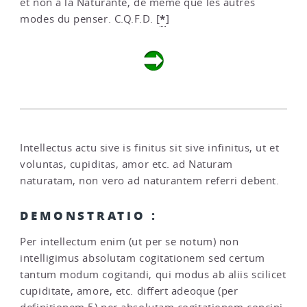
et non à la Naturante, de même que les autres
*
modes du penser. C.Q.F.D.
[
]
Intellectus actu sive is finitus sit sive infinitus, ut et
voluntas, cupiditas, amor etc. ad Naturam
naturatam, non vero ad naturantem referri debent.
DEMONSTRATIO :
Per intellectum enim (ut per se notum) non
intelligimus absolutam cogitationem sed certum
tantum modum cogitandi, qui modus ab aliis scilicet
cupiditate, amore, etc. differt adeoque (per