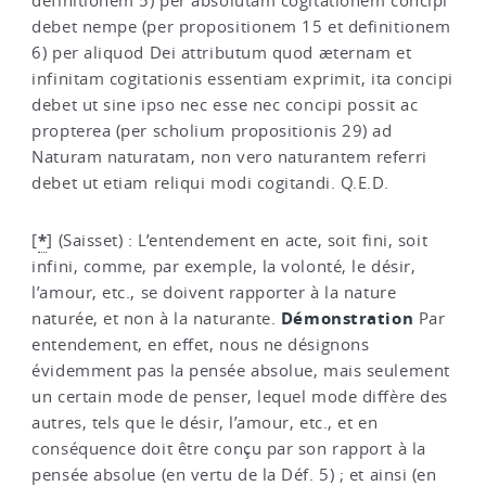
definitionem 5) per absolutam cogitationem concipi
debet nempe (per propositionem 15 et definitionem
6) per aliquod Dei attributum quod æternam et
infinitam cogitationis essentiam exprimit, ita concipi
debet ut sine ipso nec esse nec concipi possit ac
propterea (per scholium propositionis 29) ad
Naturam naturatam, non vero naturantem referri
debet ut etiam reliqui modi cogitandi. Q.E.D.
*
[
]
(Saisset) : L’entendement en acte, soit fini, soit
infini, comme, par exemple, la volonté, le désir,
l’amour, etc., se doivent rapporter à la nature
Démonstration
naturée, et non à la naturante.
Par
entendement, en effet, nous ne désignons
évidemment pas la pensée absolue, mais seulement
un certain mode de penser, lequel mode diffère des
autres, tels que le désir, l’amour, etc., et en
conséquence doit être conçu par son rapport à la
pensée absolue (en vertu de la Déf. 5) ; et ainsi (en