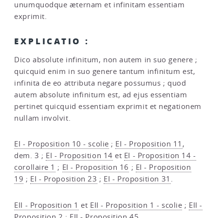
unumquodque æternam et infinitam essentiam
exprimit.
EXPLICATIO :
Dico absolute infinitum, non autem in suo genere ;
quicquid enim in suo genere tantum infinitum est,
infinita de eo attributa negare possumus ; quod
autem absolute infinitum est, ad ejus essentiam
pertinet quicquid essentiam exprimit et negationem
nullam involvit.
EI - Proposition 10 - scolie
;
EI - Proposition 11
,
dem. 3 ;
EI - Proposition 14
et
EI - Proposition 14 -
corollaire 1
;
EI - Proposition 16
;
EI - Proposition
19
;
EI - Proposition 23
;
EI - Proposition 31
.
EII - Proposition 1
et
EII - Proposition 1 - scolie
;
EII -
Proposition 2
;
EII - Proposition 45
.