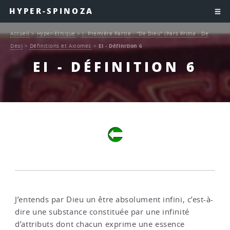
HYPER-SPINOZA
Accueil
>
Hyper-Ethique
>
I. Première Partie : "De Dieu" (Pars Prima : De
Deo)
>
Définitions et Axiomes
>
EI - Définition 6
EI - DÉFINITION 6
J’entends par Dieu un être absolument infini, c’est-à-
dire une substance constituée par une infinité
d’attributs dont chacun exprime une essence