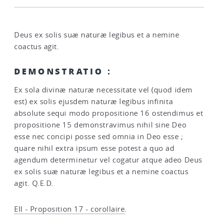
Deus ex solis suæ naturæ legibus et a nemine
coactus agit.
DEMONSTRATIO :
Ex sola divinæ naturæ necessitate vel (quod idem
est) ex solis ejusdem naturæ legibus infinita
absolute sequi modo propositione 16 ostendimus et
propositione 15 demonstravimus nihil sine Deo
esse nec concipi posse sed omnia in Deo esse ;
quare nihil extra ipsum esse potest a quo ad
agendum determinetur vel cogatur atque adeo Deus
ex solis suæ naturæ legibus et a nemine coactus
agit. Q.E.D.
EII - Proposition 17 - corollaire
.