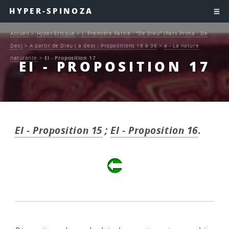
HYPER-SPINOZA
Accueil
>
Hyper-Ethique
>
I. Première Partie : "De Dieu" (Pars Prima : De
Deo)
>
A partir de Dieu ( a deo) : Propositions 16 à 36
>
a - La nature
naturante
>
EI - Proposition 17
EI - PROPOSITION 17
EI - Proposition 15
;
EI - Proposition 16
.