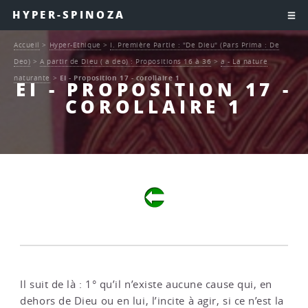
HYPER-SPINOZA
Accueil
>
Hyper-Ethique
>
I. Première Partie : "De Dieu" (Pars Prima : De
Deo)
>
A partir de Dieu ( a deo) : Propositions 16 à 36
>
a - La nature
naturante
>
EI - Proposition 17 - corollaire 1
EI - PROPOSITION 17 -
COROLLAIRE 1
Il suit de là : 1° qu’il n’existe aucune cause qui, en
dehors de Dieu ou en lui, l’incite à agir, si ce n’est la