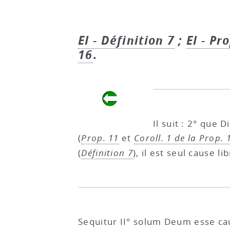
EI - Définition 7
;
EI - Pr
16
.
Il suit : 2° que 
(
Prop. 11
et
Coroll. 1 de la Prop. 
(
Définition 7
), il est seul cause li
Sequitur II° solum Deum esse ca