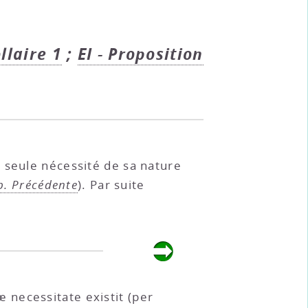
ollaire 1
;
EI - Proposition
la seule nécessité de sa nature
p. Précédente
). Par suite
 necessitate existit (per