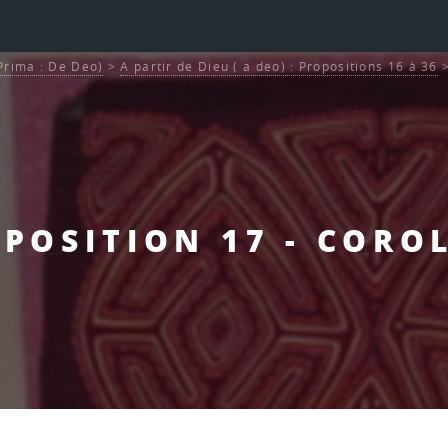
 Prima : De Deo)
>
A partir de Dieu ( a deo) : Propositions 16 à 36
OPOSITION 17 - CORO