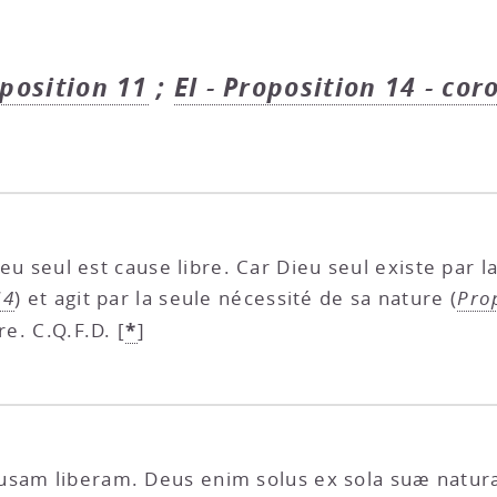
oposition 11
;
EI - Proposition 14 - cor
Dieu seul est cause libre. Car Dieu seul existe par 
14
) et agit par la seule nécessité de sa nature (
Pro
*
bre. C.Q.F.D.
[
]
usam liberam. Deus enim solus ex sola suæ naturæ