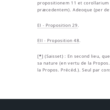
propositionem 11 et corollarium 
præcedentem). Adeoque (per defin
EI - Proposition 29
.
EII - Proposition 48
.
*
[
]
(Saisset) : En second lieu, qu
sa nature (en vertu de la Propos. 
la Propos. Précéd.). Seul par con