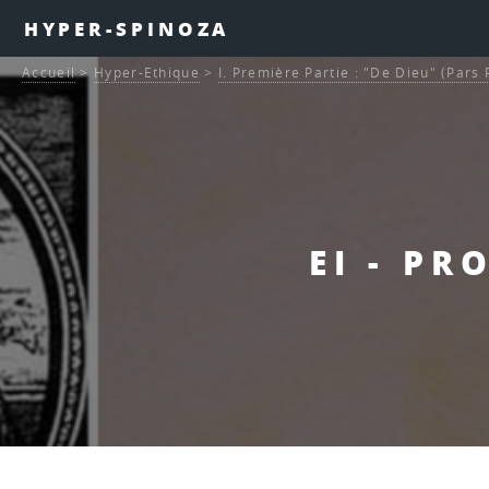
HYPER-SPINOZA
Accueil
>
Hyper-Ethique
>
I. Première Partie : "De Dieu" (Pars
EI - PR