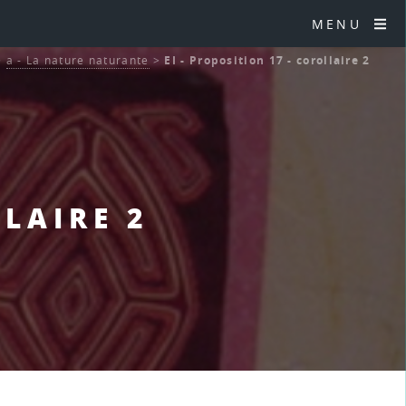
MENU
>
a - La nature naturante
>
EI - Proposition 17 - corollaire 2
LLAIRE 2