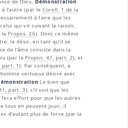
Démonstration
sance de Dieu.
 à l’autre (par le
Coroll. 1 de la
cessairement à faire que les
lui qui vit suivant la raison,
r la
Propos. 26
). Donc ce même
e, le désir, en tant qu’il se
ence de l’âme consiste dans la
eu (par la
Propos. 47, part. 2
), et
 part. 1
). Par conséquent, à
l’homme vertueux désire avec
démonstration
Le bien que
31, part. 3
), s’il voit que les
il fera effort pour que les autres
ue tous en peuvent jouir, il
vec d’autant plus de force (par la