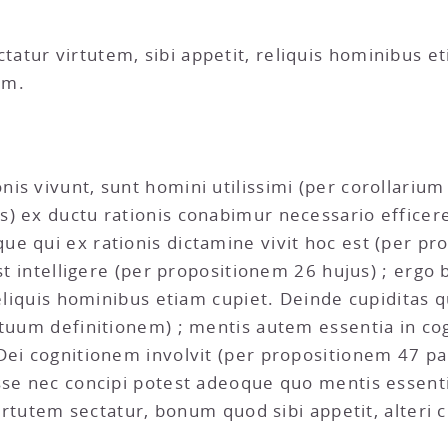
tur virtutem, sibi appetit, reliquis hominibus e
em.
s vivunt, sunt homini utilissimi (per corollarium 
) ex ductu rationis conabimur necessario efficer
e qui ex rationis dictamine vivit hoc est (per pr
 est intelligere (per propositionem 26 hujus) ; er
 reliquis hominibus etiam cupiet. Deinde cupiditas
ctuum definitionem) ; mentis autem essentia in cog
ei cognitionem involvit (per propositionem 47 part
esse nec concipi potest adeoque quo mentis essen
virtutem sectatur, bonum quod sibi appetit, alteri c