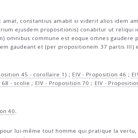
 amat, constantius amabit si viderit alios idem a
llarium ejusdem propositionis) conabitur ut reliqu
m) omnibus commune est eoque omnes gaudere pos
 gaudeant et (per propositionem 37 partis III)
osition 45 - corollaire 1
) ;
EIV - Proposition 46
;
EI
 68 - scolie
;
EIV - Proposition 70
;
EIV - Propositio
ion 40
.
e pour lui-même tout homme qui pratique la vertu, 