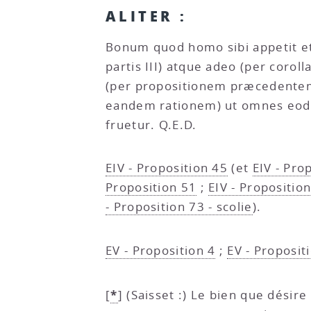
ALITER :
Bonum quod homo sibi appetit et
partis III) atque adeo (per coro
(per propositionem præcedente
eandem rationem) ut omnes eodem
fruetur. Q.E.D.
EIV - Proposition 45
(et
EIV - Prop
Proposition 51
;
EIV - Proposition
- Proposition 73 - scolie
).
EV - Proposition 4
;
EV - Proposit
*
[
]
(Saisset :) Le bien que désir