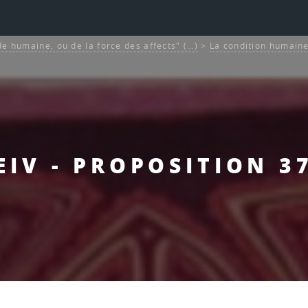
de humaine, ou de la force des affects" (…)
>
La condition humaine
EIV - PROPOSITION 3