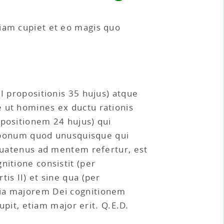
tiam cupiet et eo magis quo
I propositionis 35 hujus) atque
e ut homines ex ductu rationis
opositionem 24 hujus) qui
go bonum quod unusquisque qui
 quatenus ad mentem refertur, est
nitione consistit (per
is II) et sine qua (per
tia majorem Dei cognitionem
upit, etiam major erit. Q.E.D.