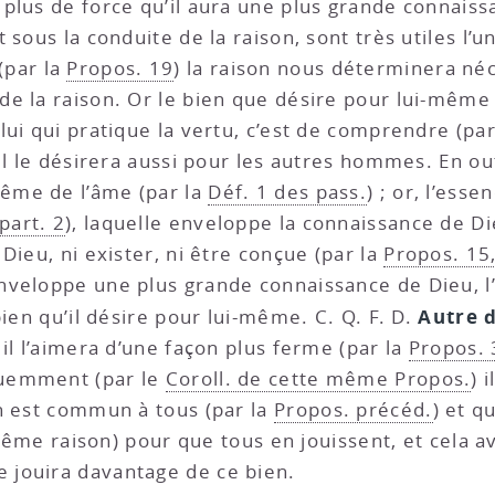
plus de force qu’il aura une plus grande connais
sous la conduite de la raison, sont très utiles l’un
(par la
Propos. 19
) la raison nous déterminera né
 la raison. Or le bien que désire pour lui-même ce
elui qui pratique la vertu, c’est de comprendre (pa
l le désirera aussi pour les autres hommes. En outr
même de l’âme (par la
Déf. 1 des pass.
) ; or, l’ess
part. 2
), laquelle enveloppe la connaissance de Di
Dieu, ni exister, ni être conçue (par la
Propos. 15,
nveloppe une plus grande connaissance de Dieu, 
Autre 
bien qu’il désire pour lui-même. C. Q. F. D.
il l’aimera d’une façon plus ferme (par la
Propos. 
équemment (par le
Coroll. de cette même Propos.
) 
n est commun à tous (par la
Propos. précéd.
) et q
 même raison) pour que tous en jouissent, et cela a
e jouira davantage de ce bien.