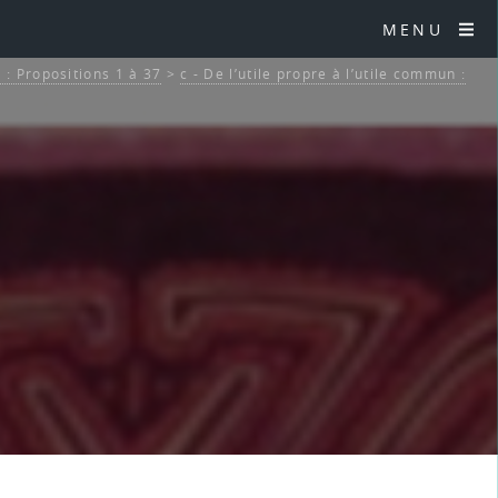
MENU
 : Propositions 1 à 37
>
c - De l’utile propre à l’utile commun :
7