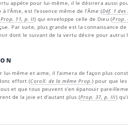
ertu appète pour lui-même, il le désirera aussi p
te à l’Âme, est l’essence même de l’Âme (
Déf. 1 des 
(
Prop. 11, p. II
) qui enveloppe celle de Dieu (
Prop. 
onçue. Par suite, plus grande est la connaissance d
sir dont le suivant de la vertu désire pour autrui l
ION
lui-même et aime, il l’aimera de façon plus consta
 donc effort (
Coroll. de la même Prop.
) pour que les
ous et que tous peuvent s’en épanouir pareillement
rent de la joie et d’autant plus (
Prop. 37, p. III
) qu