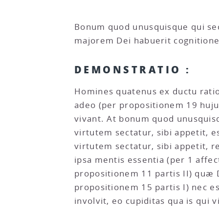
Bonum quod unusquisque qui secta
majorem Dei habuerit cognition
DEMONSTRATIO :
Homines quatenus ex ductu rationi
adeo (per propositionem 19 hujus
vivant. At bonum quod unusquisqu
virtutem sectatur, sibi appetit,
virtutem sectatur, sibi appetit,
ipsa mentis essentia (per 1 affe
propositionem 11 partis II) quæ D
propositionem 15 partis I) nec 
involvit, eo cupiditas qua is qui 