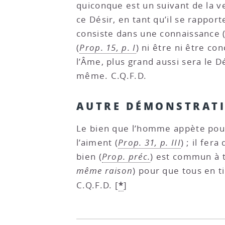
quiconque est un suivant de la v
ce Désir, en tant qu’il se rappor
consiste dans une connaissance 
(
Prop. 15, p. I
) ni être ni être c
l’Âme, plus grand aussi sera le Dé
même. C.Q.F.D.
AUTRE DÉMONSTRAT
Le bien que l’homme appète pour 
l’aiment (
Prop. 31, p. III
) ; il fera
bien (
Prop. préc.
) est commun à t
même raison
) pour que tous en ti
*
C.Q.F.D.
[
]