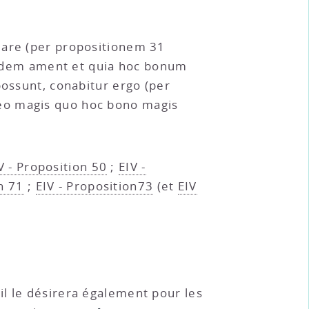
mare (per propositionem 31
i idem ament et quia hoc bonum
sunt, conabitur ergo (per
 eo magis quo hoc bono magis
V - Proposition 50
;
EIV -
n 71
;
EIV - Proposition73
(et
EIV
il le désirera également pour les