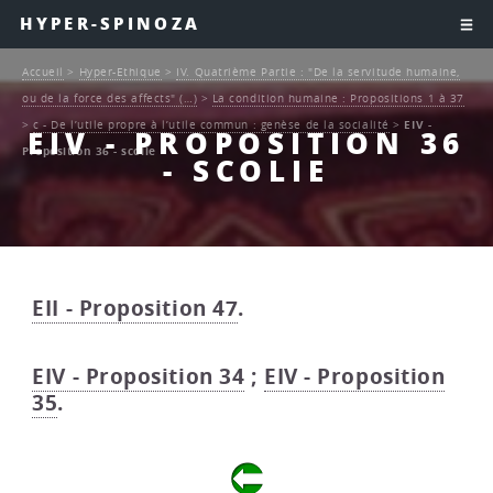
HYPER-SPINOZA
Accueil
>
Hyper-Ethique
>
IV. Quatrième Partie : "De la servitude humaine,
ou de la force des affects" (…)
>
La condition humaine : Propositions 1 à 37
>
c - De l’utile propre à l’utile commun : genèse de la socialité
>
EIV -
EIV - PROPOSITION 36
Proposition 36 - scolie
- SCOLIE
EII - Proposition 47
.
EIV - Proposition 34
;
EIV - Proposition
35
.