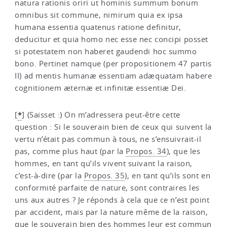
natura rationis oriri ut hominis summum bonum
omnibus sit commune, nimirum quia ex ipsa
humana essentia quatenus ratione definitur,
deducitur et quia homo nec esse nec concipi posset
si potestatem non haberet gaudendi hoc summo
bono. Pertinet namque (per propositionem 47 partis
II) ad mentis humanæ essentiam adæquatam habere
cognitionem æternæ et infinitæ essentiæ Dei.
*
[
]
(Saisset :) On m’adressera peut-être cette
question : Si le souverain bien de ceux qui suivent la
vertu n’était pas commun à tous, ne s’ensuivrait-il
pas, comme plus haut (par la
Propos. 34
), que les
hommes, en tant qu’ils vivent suivant la raison,
c’est-à-dire (par la
Propos. 35
), en tant qu’ils sont en
conformité parfaite de nature, sont contraires les
uns aux autres ? Je réponds à cela que ce n’est point
par accident, mais par la nature même de la raison,
que le souverain bien des hommes leur est commun