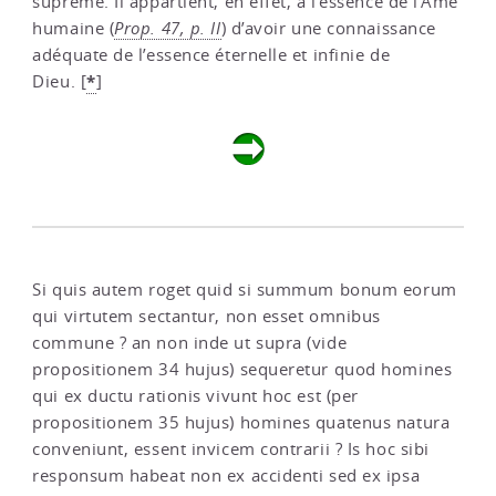
suprême. Il appartient, en effet, à l’essence de l’Âme
humaine (
Prop. 47, p. II
) d’avoir une connaissance
adéquate de l’essence éternelle et infinie de
*
Dieu.
[
]
Si quis autem roget quid si summum bonum eorum
qui virtutem sectantur, non esset omnibus
commune ? an non inde ut supra (vide
propositionem 34 hujus) sequeretur quod homines
qui ex ductu rationis vivunt hoc est (per
propositionem 35 hujus) homines quatenus natura
conveniunt, essent invicem contrarii ? Is hoc sibi
responsum habeat non ex accidenti sed ex ipsa