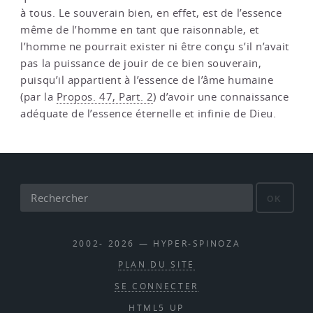
à tous. Le souverain bien, en effet, est de l’essence
même de l’homme en tant que raisonnable, et
l’homme ne pourrait exister ni être conçu s’il n’avait
pas la puissance de jouir de ce bien souverain,
puisqu’il appartient à l’essence de l’âme humaine
(par la
Propos. 47, Part. 2
) d’avoir une connaissance
adéquate de l’essence éternelle et infinie de Dieu.
OK
2002- 2026 — HYPER-SPINOZA
PLAN DU SITE
SE CONNECTER
HTML5 UP