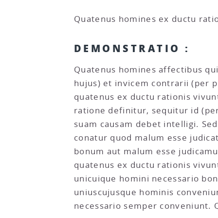
Quatenus homines ex ductu ratio
DEMONSTRATIO :
Quatenus homines affectibus qui 
hujus) et invicem contrarii (pe
quatenus ex ductu rationis vivun
ratione definitur, sequitur id 
suam causam debet intelligi. Se
conatur quod malum esse judicat
bonum aut malum esse judicamus,
quatenus ex ductu rationis viv
unicuique homini necessario bon
uniuscujusque hominis conveniun
necessario semper conveniunt. Q