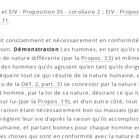
et
EIV - Proposition 35 - corollaire 2
;
EIV - Propos
n 71
.
nt constamment et nécessairement en conformité d
Démonstration
aison.
Les hommes, en tant qu’ils s
e de nature différente (par la
Propos. 33
) et même
 des hommes qu’ils agissent qu’en tant qu’ils dirige
séquent tout ce qui résulte de la nature humaine, 
tu de la
Déf. 2, part. 3
) se concevoir par la natur
 homme, par la loi de sa nature, désirant ce qui lu
our lui (par la
Propos. 19
), et d’un autre côté, to
a raison étant nécessairement bon ou mauvais (par
èglent leur vie d’après la raison qu’ils accompli
humaine, et partant bonnes pour chaque homme en 
 les choses qui sont en conformité avec la nature