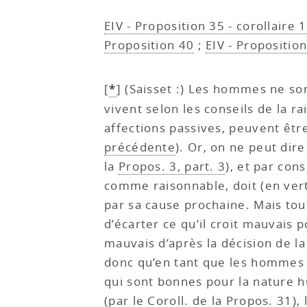
EIV - Proposition 35 - corollaire 1
Proposition 40
;
EIV - Propositio
*
[
]
(Saisset :) Les hommes ne so
vivent selon les conseils de la r
affections passives, peuvent êtr
précédente
). Or, on ne peut dire
la
Propos. 3, part. 3
), et par con
comme raisonnable, doit (en ver
par sa cause prochaine. Mais tout
d’écarter ce qu’il croit mauvais p
mauvais d’après la décision de l
donc qu’en tant que les hommes r
qui sont bonnes pour la nature 
(par le
Coroll. de la Propos. 31
),