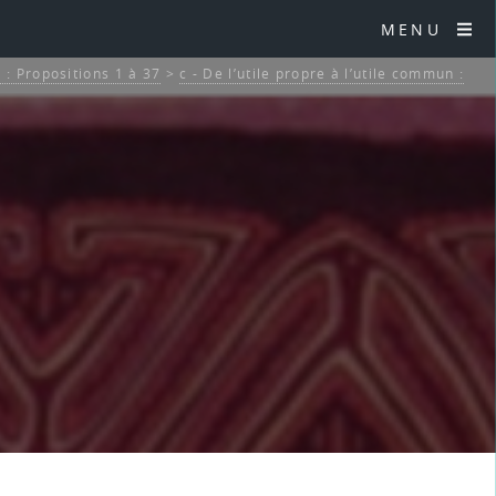
MENU
 : Propositions 1 à 37
>
c - De l’utile propre à l’utile commun :
5