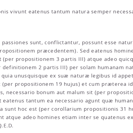
nis vivunt eatenus tantum natura semper necessa
passiones sunt, conflictantur, possunt esse natur
r propositionem præcedentem). Sed eatenus homin
t (per propositionem 3 partis III) atque adeo qu
(per definitionem 2 partis III) per solam humanam
d quia unusquisque ex suæ naturæ legibus id app
 (per propositionem 19 hujus) et cum præterea id
 necessario bonum aut malum sit (per propositio
unt eatenus tantum ea necessario agunt quæ huma
a sunt hoc est (per corollarium propositionis 31 
t atque adeo homines etiam inter se quatenus ex 
.E.D.