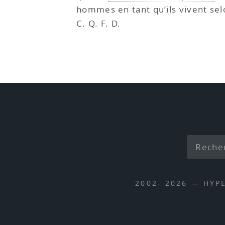
hommes en tant qu’ils vivent sel
C. Q. F. D.
2002- 2026 — HYP