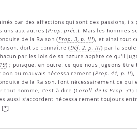
és par des affections qui sont des passions, ils 
es uns aux autres (
Prop. préc.
). Mais les hommes so
onduite de la Raison (
Prop. 3, p. III
), et ainsi tout
 Raison, doit se connaître (
Déf. 2, p. III
) par la seu
acun par les lois de sa nature appète ce qu’il juge
 19
) ; puisque, en outre, ce que nous jugeons être
 bon ou mauvais nécessairement (
Prop. 41, p. II
),
conduite de la Raison, font nécessairement ce qui
r tout homme, c’est-à-dire (
Coroll. de la Prop. 31
)
 aussi s’accordent nécessairement toujours entre 
*
.
[
]