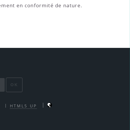
irement en conformité de nature.
OK
HTML5 UP