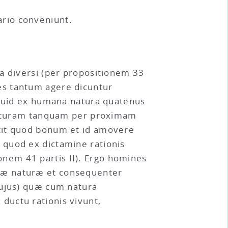
rio conveniunt.
a diversi (per propositionem 33
es tantum agere dicuntur
icquid ex humana natura quatenus
 naturam tanquam per proximam
etit quod bonum et id amovere
 quod ex dictamine rationis
nem 41 partis II). Ergo homines
næ naturæ et consequenter
hujus) quæ cum natura
ductu rationis vivunt,