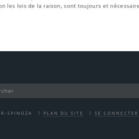
on les lois de la raison, sont toujours et nécessa
ER-SPINOZA
PLAN DU SITE
SE CONNECTER