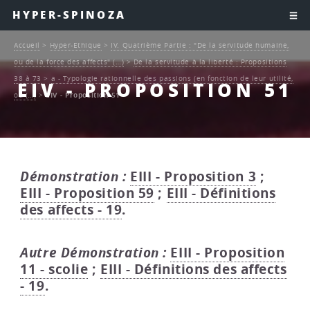
HYPER-SPINOZA
Accueil
>
Hyper-Ethique
>
IV. Quatrième Partie : "De la servitude humaine,
ou de la force des affects" (…)
>
De la servitude à la liberté : Propositions
38 à 73
>
a - Typologie rationnelle des passions (en fonction de leur utilité,
EIV - PROPOSITION 51
ou (…)
>
EIV - Proposition 51
Démonstration :
EIII - Proposition 3
;
EIII - Proposition 59
;
EIII - Définitions
des affects - 19
.
Autre Démonstration :
EIII - Proposition
11 - scolie
;
EIII - Définitions des affects
- 19
.