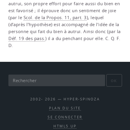
autrui, son propre effort pour faire aussi du bien en
est favorisé ; il éprouve donc un sentiment de joie
(par le
Scol. de la Propos. 11, part. 3
), lequel
(d’après l’hypothèse) est accompagné de l’idée de la
personne qui fait du bien à autrui. Ainsi donc (par la
Déf. 19 des pass.
) il a du penchant pour elle. C. Q. F.
D.
OK
2002- 2026 — HYPER-SPINOZA
PLAN DU SITE
SE CONNECTER
HTML5 UP