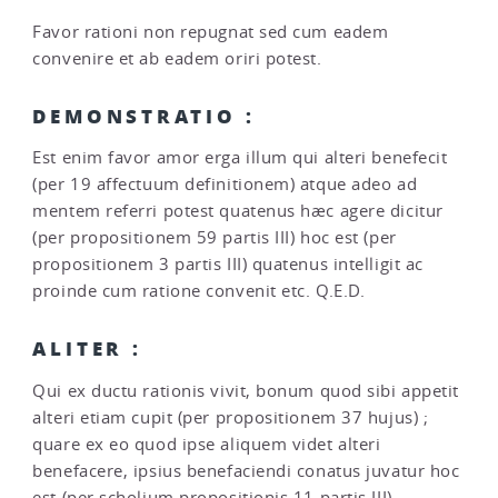
Favor rationi non repugnat sed cum eadem
convenire et ab eadem oriri potest.
DEMONSTRATIO :
Est enim favor amor erga illum qui alteri benefecit
(per 19 affectuum definitionem) atque adeo ad
mentem referri potest quatenus hæc agere dicitur
(per propositionem 59 partis III) hoc est (per
propositionem 3 partis III) quatenus intelligit ac
proinde cum ratione convenit etc. Q.E.D.
ALITER :
Qui ex ductu rationis vivit, bonum quod sibi appetit
alteri etiam cupit (per propositionem 37 hujus) ;
quare ex eo quod ipse aliquem videt alteri
benefacere, ipsius benefaciendi conatus juvatur hoc
est (per scholium propositionis 11 partis III)