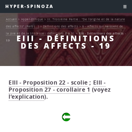
HYPER-SPINOZA
Accueil
>
Hyper-Ethique
>
III. Troisième Partie : "De l’origine et de la nature
des affects" (Pars (…)
>
Définitions des affects
>
b - Affects qui naissent de
la joie et de la tristesse : définitions 6 à 31
>
EIII - Définitions des affects -
EIII - DÉFINITIONS
19
DES AFFECTS - 19
EIII - Proposition 22 - scolie
;
EIII -
Proposition 27 - corollaire 1
(voyez
l’explication
).