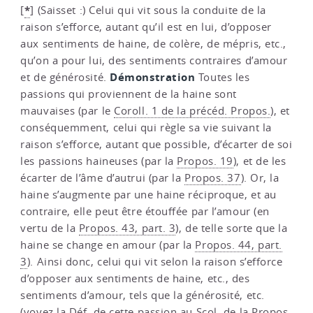
*
[
]
(Saisset :) Celui qui vit sous la conduite de la
raison s’efforce, autant qu’il est en lui, d’opposer
aux sentiments de haine, de colère, de mépris, etc.,
qu’on a pour lui, des sentiments contraires d’amour
Démonstration
et de générosité.
Toutes les
passions qui proviennent de la haine sont
mauvaises (par le
Coroll. 1 de la précéd. Propos.
), et
conséquemment, celui qui règle sa vie suivant la
raison s’efforce, autant que possible, d’écarter de soi
les passions haineuses (par la
Propos. 19
), et de les
écarter de l’âme d’autrui (par la
Propos. 37
). Or, la
haine s’augmente par une haine réciproque, et au
contraire, elle peut être étouffée par l’amour (en
vertu de la
Propos. 43, part. 3
), de telle sorte que la
haine se change en amour (par la
Propos. 44, part.
3
). Ainsi donc, celui qui vit selon la raison s’efforce
d’opposer aux sentiments de haine, etc., des
sentiments d’amour, tels que la générosité, etc.
(voyez la Déf. de cette passion au
Scol. de la Propos.