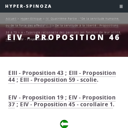
HYPER-SPINOZA
Accueil
>
Hyper-Ethique
>
IV. Quatrième Partie : "De la servitude humaine,
ou de la force des affects" (…)
>
De la servitude à la liberté : Propositions
38 à 73
>
a - Typologie rationnelle des passions (en fonction de leur utilité,
EIV - PROPOSITION 46
ou (…)
>
EIV - Proposition 46
EIII - Proposition 43
;
EIII - Proposition
44
;
EIII - Proposition 59 - scolie
.
EIV - Proposition 19
;
EIV - Proposition
37
;
EIV - Proposition 45 - corollaire 1
.