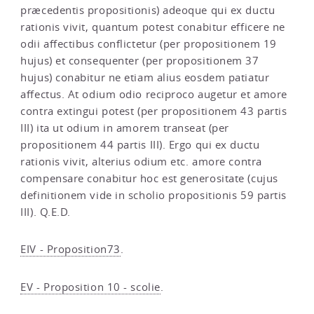
præcedentis propositionis) adeoque qui ex ductu
rationis vivit, quantum potest conabitur efficere ne
odii affectibus conflictetur (per propositionem 19
hujus) et consequenter (per propositionem 37
hujus) conabitur ne etiam alius eosdem patiatur
affectus. At odium odio reciproco augetur et amore
contra extingui potest (per propositionem 43 partis
III) ita ut odium in amorem transeat (per
propositionem 44 partis III). Ergo qui ex ductu
rationis vivit, alterius odium etc. amore contra
compensare conabitur hoc est generositate (cujus
definitionem vide in scholio propositionis 59 partis
III). Q.E.D.
EIV - Proposition73
.
EV - Proposition 10 - scolie
.