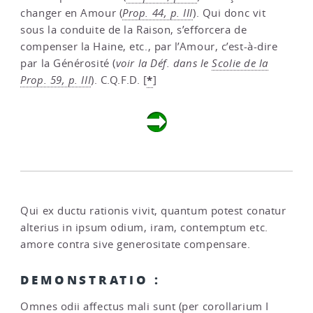
changer en Amour (
Prop. 44, p. III
). Qui donc vit
sous la conduite de la Raison, s’efforcera de
compenser la Haine, etc., par l’Amour, c’est-à-dire
par la Générosité (
voir la Déf. dans le
Scolie de la
*
Prop. 59, p. III
). C.Q.F.D.
[
]
Qui ex ductu rationis vivit, quantum potest conatur
alterius in ipsum odium, iram, contemptum etc.
amore contra sive generositate compensare.
DEMONSTRATIO :
Omnes odii affectus mali sunt (per corollarium I