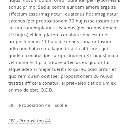
hujus) novum odium oritur durante (per hypothesin)
adhuc primo. Sed si contra eundem amore erga se
affectum esse imaginetur, quatenus hoc imaginatur
eatenus (per propositionem 30 hujus) se ipsum cum
lætitia contemplatur et eatenus (per propositionem
29 hujus) eidem placere conabitur hoc est (per
propositionem 41 hujus) eatenus conatur ipsum
odio non habere nullaque tristitia afficere ; qui
quidem conatus (per propositionem 37 hujus) major
vel minor erit pro ratione affectus ex quo oritur
atque adeo si major fuerit illo qui ex odio oritur et
quo rem quam odit (per propositionem 26 hujus)
tristitia afficere conatur, ei prævalebit et odium ex
animo delebit. Q.E.D.
EIII - Proposition 49 - scolie
.
EIV - Proposition 44
.