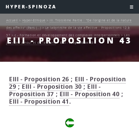
HYPER-SPINOZA
Accueil
>
Hyper-Ethique
>
III. Troisième Partie : "De l’origine et de la nature
des affects" (Pars (…)
>
Le labyrinthe de la vie affective : Propositions 12 à
57
>
c - Formation et développement des complexes interpersonnels
>
Les
EIII - PROPOSITION 43
jeux de l’amour et de la haine
>
EIII - Proposition 43
EIII - Proposition 26
;
EIII - Proposition
29
;
EIII - Proposition 30
;
EIII -
Proposition 37
;
EIII - Proposition 40
;
EIII - Proposition 41
.