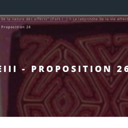
et de la nature des affects" (Pars (…)
>
Le labyrinthe de la vie affec
- Proposition 26
EIII - PROPOSITION 2