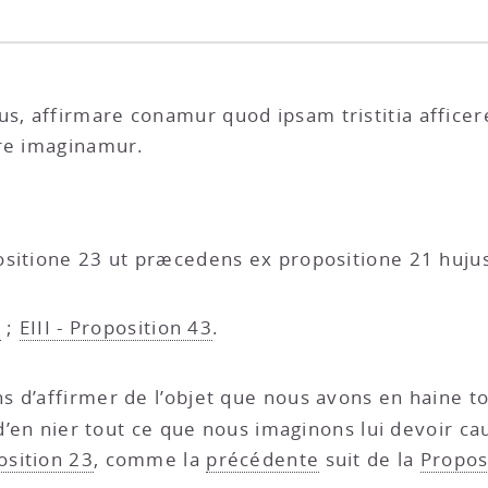
, affirmare conamur quod ipsam tristitia afficer
ere imaginamur.
ositione 23 ut præcedens ex propositione 21 huju
2
;
EIII - Proposition 43
.
ns d’affirmer de l’objet que nous avons en haine t
 d’en nier tout ce que nous imaginons lui devoir ca
osition 23
, comme la
précédente
suit de la
Propos