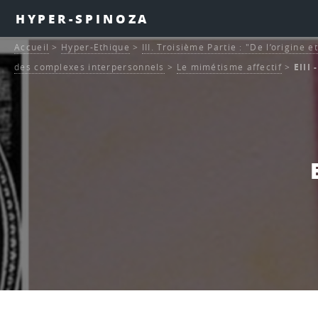
HYPER-SPINOZA
Accueil
>
Hyper-Ethique
>
III. Troisième Partie : "De l’origine 
des complexes interpersonnels
>
Le mimétisme affectif
>
EIII 