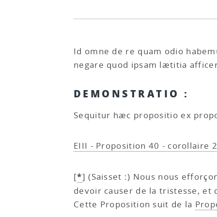
Id omne de re quam odio habemus
negare quod ipsam lætitia affic
DEMONSTRATIO :
Sequitur hæc propositio ex prop
EIII - Proposition 40 - corollaire 
*
[
]
(Saisset :) Nous nous efforço
devoir causer de la tristesse, et
Cette Proposition suit de la
Prop