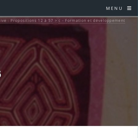
MENU
tive : Propositions 12 à 57
>
c - Formation et développement
6