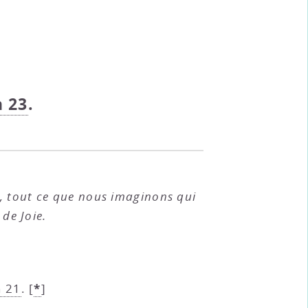
n 23
.
, tout ce que nous imaginons qui
 de Joie.
*
n 21
.
[
]