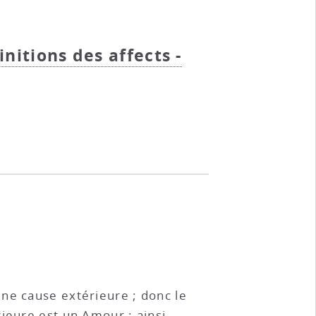
finitions des affects -
une cause extérieure ; donc le
ieure est un Amour ; ainsi