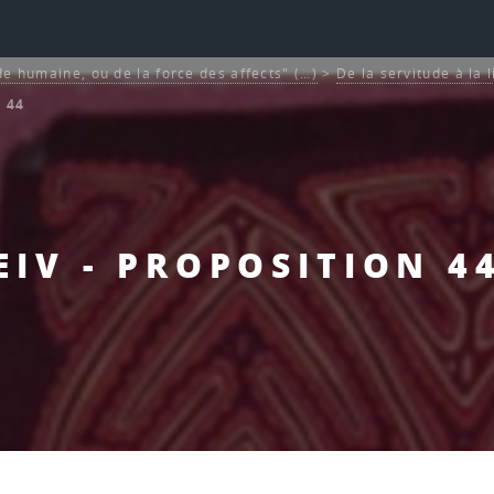
de humaine, ou de la force des affects" (…)
>
De la servitude à la 
n 44
EIV - PROPOSITION 4