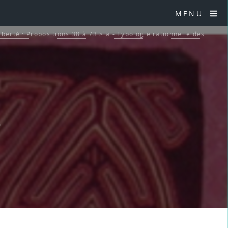
MENU
liberté : Propositions 38 à 73
>
a - Typologie rationnelle des
4