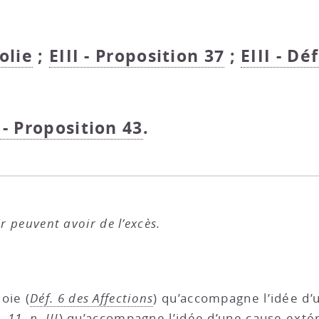
colie
;
EIII - Proposition 37
;
EIII - Dé
 - Proposition 43
.
ir peuvent avoir de l’excès.
oie (
Déf. 6 des Affections
) qu’accompagne l’idée d’
 11, p. III
) qu’accompagne l’idée d’une cause extér