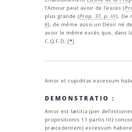
l’Amour peut avoir de l’excès (
Pr
plus grande (
Prop. 37, p. III
). De
6
), de même aussi un Désir né de
avoir le même excès que, dans l
*
C.Q.F.D.
[
]
Amor et cupiditas excessum hab
DEMONSTRATIO :
Amor est lætitia (per definitione
propositionis 11 partis III) co
præcedentem) excessum habere po