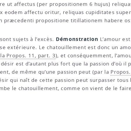
are ut affectus (per propositionem 6 hujus) reliqu
ex eodem affectu oritur, reliquas cupiditates sup
 præcedenti propositione titillationem habere os
Démonstration
 sont sujets à l’excès.
L’amour est 
se extérieure. Le chatouillement est donc un am
 la Propos. 11, part. 3
), et conséquemment, l’amou
 désir est d’autant plus fort que la passion d’où il 
uent, de même qu’une passion peut (par la
Propos.
r qui naît de cette passion peut surpasser tous le
mbe le chatouillement, comme on vient de le faire