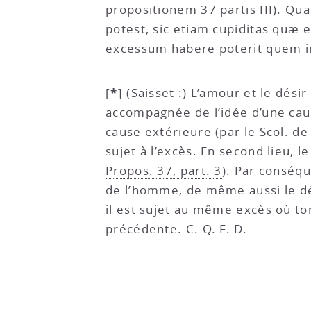
propositionem 37 partis III). Qu
potest, sic etiam cupiditas quæ 
excessum habere poterit quem in
*
[
]
(Saisset :) L’amour et le désir
accompagnée de l’idée d’une cau
cause extérieure (par le
Scol. de
sujet à l’excès. En second lieu, le
Propos. 37, part. 3
). Par conséq
de l’homme, de même aussi le dési
il est sujet au même excès où to
précédente. C. Q. F. D.