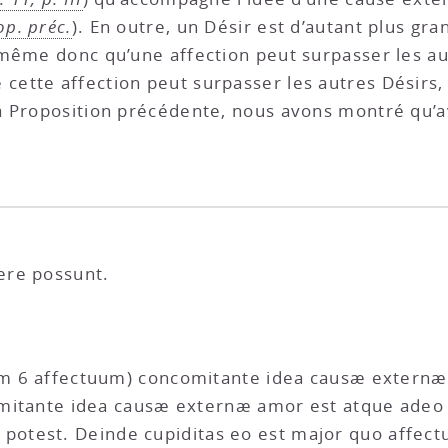
op. préc.
). En outre, un Désir est d’autant plus grand
 même donc qu’une affection peut surpasser les au
 cette affection peut surpasser les autres Désirs,
a Proposition précédente, nous avons montré qu’av
ere possunt.
m 6 affectuum) concomitante idea causæ externæ ; t
ncomitante idea causæ externæ amor est atque ade
test. Deinde cupiditas eo est major quo affectus