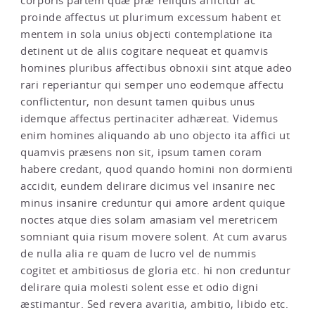
corporis partem quæ præ reliquis afficitur ac
proinde affectus ut plurimum excessum habent et
mentem in sola unius objecti contemplatione ita
detinent ut de aliis cogitare nequeat et quamvis
homines pluribus affectibus obnoxii sint atque adeo
rari reperiantur qui semper uno eodemque affectu
conflictentur, non desunt tamen quibus unus
idemque affectus pertinaciter adhæreat. Videmus
enim homines aliquando ab uno objecto ita affici ut
quamvis præsens non sit, ipsum tamen coram
habere credant, quod quando homini non dormienti
accidit, eundem delirare dicimus vel insanire nec
minus insanire creduntur qui amore ardent quique
noctes atque dies solam amasiam vel meretricem
somniant quia risum movere solent. At cum avarus
de nulla alia re quam de lucro vel de nummis
cogitet et ambitiosus de gloria etc. hi non creduntur
delirare quia molesti solent esse et odio digni
æstimantur. Sed revera avaritia, ambitio, libido etc.