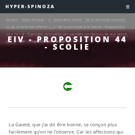
HYPER-SPINOZA
Accueil
>
Hyper-Ethique
>
IV. Quatrième Partie : "De la servitude humaine,
ou de la force des affects" (…)
>
De la servitude à la liberté : Propositions
38 à 73
>
a - Typologie rationnelle des passions (en fonction de leur utilité,
EIV - PROPOSITION 44
ou (…)
>
EIV - Proposition 44 - scolie
- SCOLIE
La Gaieté, que j’ai dit être bonne, se conçoit plus
facilement qu’on ne l’observe. Car les affections qui