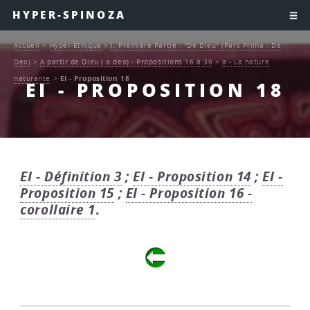
HYPER-SPINOZA
Accueil
>
Hyper-Ethique
>
I. Première Partie : "De Dieu" (Pars Prima : De
Deo)
>
A partir de Dieu ( a deo) : Propositions 16 à 36
>
a - La nature
naturante
>
EI - Proposition 18
EI - PROPOSITION 18
EI - Définition 3
;
EI - Proposition 14
;
EI -
Proposition 15
;
EI - Proposition 16 -
corollaire 1
.