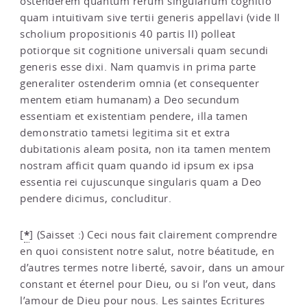
ostenderem quantum rerum singularium cognitio
quam intuitivam sive tertii generis appellavi (vide II
scholium propositionis 40 partis II) polleat
potiorque sit cognitione universali quam secundi
generis esse dixi. Nam quamvis in prima parte
generaliter ostenderim omnia (et consequenter
mentem etiam humanam) a Deo secundum
essentiam et existentiam pendere, illa tamen
demonstratio tametsi legitima sit et extra
dubitationis aleam posita, non ita tamen mentem
nostram afficit quam quando id ipsum ex ipsa
essentia rei cujuscunque singularis quam a Deo
pendere dicimus, concluditur.
*
[
]
(Saisset :) Ceci nous fait clairement comprendre
en quoi consistent notre salut, notre béatitude, en
d’autres termes notre liberté, savoir, dans un amour
constant et éternel pour Dieu, ou si l’on veut, dans
l’amour de Dieu pour nous. Les saintes Ecritures