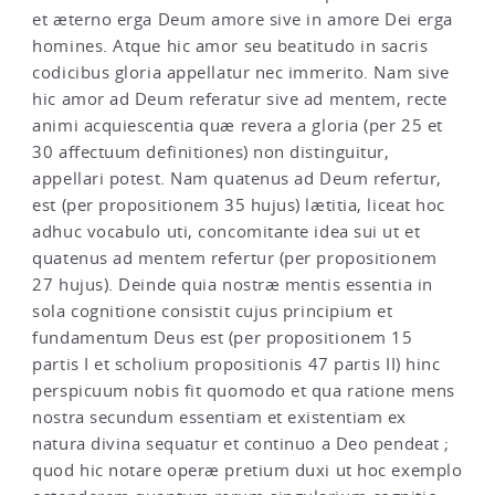
et æterno erga Deum amore sive in amore Dei erga
homines. Atque hic amor seu beatitudo in sacris
codicibus gloria appellatur nec immerito. Nam sive
hic amor ad Deum referatur sive ad mentem, recte
animi acquiescentia quæ revera a gloria (per 25 et
30 affectuum definitiones) non distinguitur,
appellari potest. Nam quatenus ad Deum refertur,
est (per propositionem 35 hujus) lætitia, liceat hoc
adhuc vocabulo uti, concomitante idea sui ut et
quatenus ad mentem refertur (per propositionem
27 hujus). Deinde quia nostræ mentis essentia in
sola cognitione consistit cujus principium et
fundamentum Deus est (per propositionem 15
partis I et scholium propositionis 47 partis II) hinc
perspicuum nobis fit quomodo et qua ratione mens
nostra secundum essentiam et existentiam ex
natura divina sequatur et continuo a Deo pendeat ;
quod hic notare operæ pretium duxi ut hoc exemplo