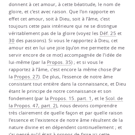
donnent à cet amour, à cette béatitude, le nom de
gloire, et c’est avec raison. Que l’on rapporte en
effet cet amour, soit à Dieu, soit à l’âme, c’est
toujours cette paix intérieure qui ne se distingue
véritablement pas de la gloire (voyez les
Déf. 25
et
30
des passions). Si vous le rapportez à Dieu, cet
amour est en lui une joie (qu’on me permette de me
servir encore de ce mot) accompagnée de l’idée de
lui-même (par la
Propos. 35
) ; et si vous le
rapportez à l’âme, c’est encore la même chose (Par
la
Propos. 27
). De plus, l’essence de notre âme
consistant tout entière dans la connaissance, et Dieu
étant le principe de notre connaissance et son
fondement (par la
Propos. 15. part. 1
, et le
Scol. de
la Propos. 47, part. 2
), nous devons comprendre
très clairement de quelle façon et par quelle raison
l’essence et l’existence de notre âme résultent de la
nature divine et en dépendent continuellement ; et
j’ai pensé qu’il était à propos de faire ici cette