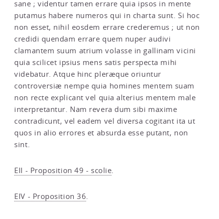
sane ; videntur tamen errare quia ipsos in mente
putamus habere numeros qui in charta sunt. Si hoc
non esset, nihil eosdem errare crederemus ; ut non
credidi quendam errare quem nuper audivi
clamantem suum atrium volasse in gallinam vicini
quia scilicet ipsius mens satis perspecta mihi
videbatur. Atque hinc pleræque oriuntur
controversiæ nempe quia homines mentem suam
non recte explicant vel quia alterius mentem male
interpretantur. Nam revera dum sibi maxime
contradicunt, vel eadem vel diversa cogitant ita ut
quos in alio errores et absurda esse putant, non
sint.
EII - Proposition 49 - scolie
.
EIV - Proposition 36
.