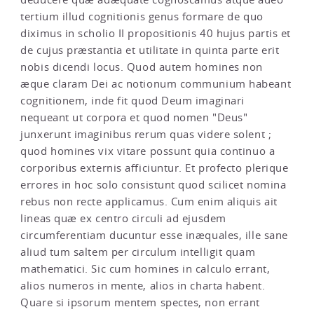
tertium illud cognitionis genus formare de quo
diximus in scholio II propositionis 40 hujus partis et
de cujus præstantia et utilitate in quinta parte erit
nobis dicendi locus. Quod autem homines non
æque claram Dei ac notionum communium habeant
cognitionem, inde fit quod Deum imaginari
nequeant ut corpora et quod nomen "Deus"
junxerunt imaginibus rerum quas videre solent ;
quod homines vix vitare possunt quia continuo a
corporibus externis afficiuntur. Et profecto plerique
errores in hoc solo consistunt quod scilicet nomina
rebus non recte applicamus. Cum enim aliquis ait
lineas quæ ex centro circuli ad ejusdem
circumferentiam ducuntur esse inæquales, ille sane
aliud tum saltem per circulum intelligit quam
mathematici. Sic cum homines in calculo errant,
alios numeros in mente, alios in charta habent.
Quare si ipsorum mentem spectes, non errant